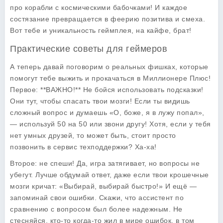
про корабли с космическими бабочками! И каждое
состязание превращается в феерию позитива и смеха.
Вот тебе и уникальность геймплея, на кайфе, брат!
Практические советы для геймеров
А теперь давай поговорим о реальных фишках, которые
помогут тебе выжить и прокачаться в Миллионере Плюс!
Первое: **ВАЖНО!** Не бойся использовать подсказки!
Они тут, чтобы спасать твои мозги! Если ты видишь
сложный вопрос и думаешь «О, боже, я в лужу попал»,
— используй 50 на 50 или звони другу! Хотя, если у тебя
нет умных друзей, то может быть, стоит просто
позвонить в сервис техподдержки? Ха-ха!
Второе: не спеши! Да, игра затягивает, но вопросы не
убегут. Лучше обдумай ответ, даже если твои крошечные
мозги кричат: «Выбирай, выбирай быстро!» И ещё —
запоминай свои ошибки. Скажи, что ассистент по
сравнению с вопросом был более надежным. Не
стесняйся, кто-то когда-то жил в мире ошибок, в том