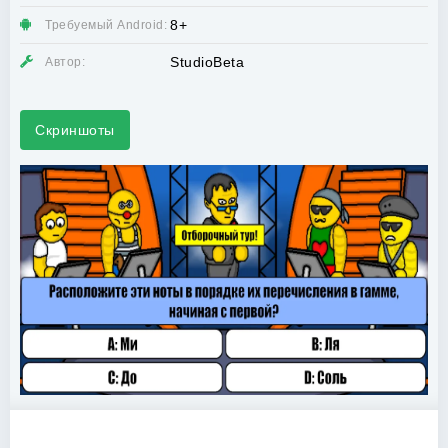
8+
Требуемый Android:
StudioBeta
Автор:
Скриншоты