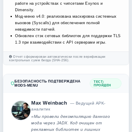
работе на устройствах с чипсетами Exynos и
Dimensity.
Мод-меню v4.0: реализована маскировка системных
вызовов (Syscalls) для обеспечения полной
невидимости патчей.
Обновлен стэк сетевых библиотек для поддержки TLS
1.3 при взаимодействии с API серверами игры.
Отчет сформирован автоматически после верификации
контрольных сумм билда (SHA-256).
БЕЗОПАСНОСТЬ ПОДТВЕРЖДЕНА
ТЕСТ:
MODS-MENU
ПРОЙДЕН
Max Weinbach
— Ведущий APK-
аналитик
«Мы провели декомпиляцию данного
мода через JADX. Код очищен от
рекламных библиотек и лишних