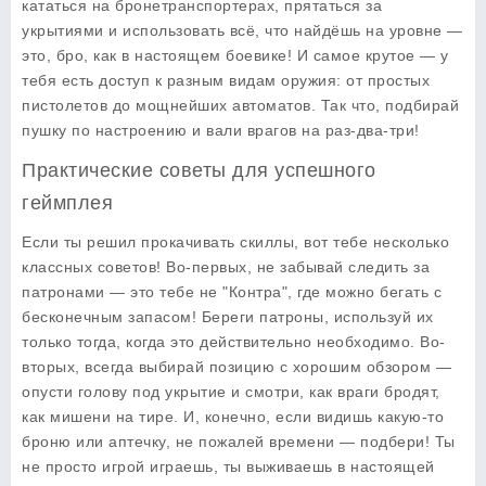
кататься на бронетранспортерах, прятаться за
укрытиями и использовать всё, что найдёшь на уровне —
это, бро, как в настоящем боевике! И самое крутое — у
тебя есть доступ к разным видам оружия: от простых
пистолетов до мощнейших автоматов. Так что, подбирай
пушку по настроению и вали врагов на раз-два-три!
Практические советы для успешного
геймплея
Если ты решил прокачивать скиллы, вот тебе несколько
классных советов! Во-первых, не забывай следить за
патронами — это тебе не "Контра", где можно бегать с
бесконечным запасом! Береги патроны, используй их
только тогда, когда это действительно необходимо. Во-
вторых, всегда выбирай позицию с хорошим обзором —
опусти голову под укрытие и смотри, как враги бродят,
как мишени на тире. И, конечно, если видишь какую-то
броню или аптечку, не пожалей времени — подбери! Ты
не просто игрой играешь, ты выживаешь в настоящей