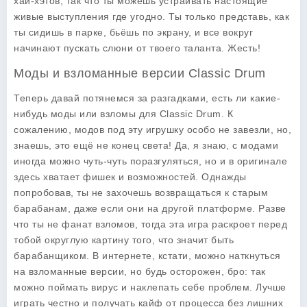
хай-хэтов, так что ты можешь устраивать настоящие
живые выступления где угодно. Ты только представь, как
ты сидишь в парке, бьёшь по экрану, и все вокруг
начинают пускать слюни от твоего таланта. Жесть!
Моды и взломанные версии Classic Drum
Теперь давай потянемся за разгадками, есть ли какие-
нибудь моды или взломы для Classic Drum. К
сожалению, модов под эту игрушку особо не завезли, но,
знаешь, это ещё не конец света! Да, я знаю, с модами
иногда можно чуть-чуть поразгуляться, но и в оригинале
здесь хватает фишек и возможностей. Однажды
попробовав, ты не захочешь возвращаться к старым
барабанам, даже если они на другой платформе. Разве
что ты не фанат взломов, тогда эта игра раскроет перед
тобой округлую картину того, что значит быть
барабанщиком. В интернете, кстати, можно наткнуться
на взломанные версии, но будь осторожен, бро: так
можно поймать вирус и наклепать себе проблем. Лучше
играть честно и получать кайф от процесса без лишних