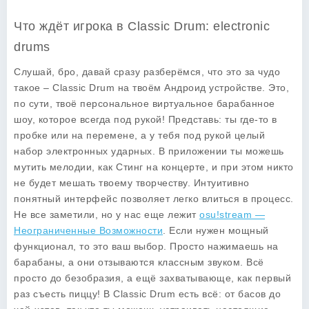
Что ждёт игрока в Classic Drum: electronic
drums
Слушай, бро, давай сразу разберёмся, что это за чудо
такое – Classic Drum на твоём Андроид устройстве. Это,
по сути, твоё персональное виртуальное барабанное
шоу, которое всегда под рукой! Представь: ты где-то в
пробке или на перемене, а у тебя под рукой целый
набор электронных ударных. В приложении ты можешь
мутить мелодии, как Стинг на концерте, и при этом никто
не будет мешать твоему творчеству. Интуитивно
понятный интерфейс позволяет легко влиться в процесс.
Не все заметили, но у нас еще лежит
osu!stream —
Неограниченные Возможности
. Если нужен мощный
функционал, то это ваш выбор. Просто нажимаешь на
барабаны, а они отзываются классным звуком. Всё
просто до безобразия, а ещё захватывающе, как первый
раз съесть пиццу! В Classic Drum есть всё: от басов до