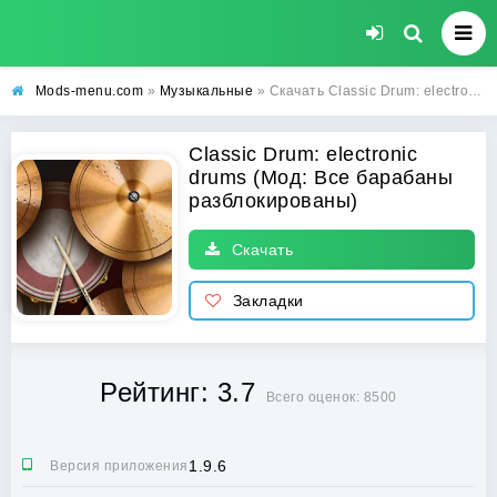
Mods-menu.com
»
Музыкальные
» Скачать Classic Drum: electronic drums Взлом (Все барабаны разблокированы) на андроид бесплатно
Classic Drum: electronic
drums (Мод: Все барабаны
разблокированы)
Скачать
Закладки
Рейтинг: 3.7
Всего оценок: 8500
1.9.6
Версия приложения: