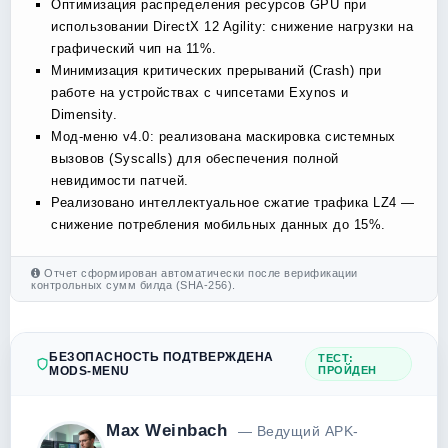
Оптимизация распределения ресурсов GPU при
использовании DirectX 12 Agility: снижение нагрузки на
графический чип на 11%.
Минимизация критических прерываний (Crash) при
работе на устройствах с чипсетами Exynos и
Dimensity.
Мод-меню v4.0: реализована маскировка системных
вызовов (Syscalls) для обеспечения полной
невидимости патчей.
Реализовано интеллектуальное сжатие трафика LZ4 —
снижение потребления мобильных данных до 15%.
Отчет сформирован автоматически после верификации
контрольных сумм билда (SHA-256).
БЕЗОПАСНОСТЬ ПОДТВЕРЖДЕНА
ТЕСТ:
MODS-MENU
ПРОЙДЕН
Max Weinbach
— Ведущий APK-