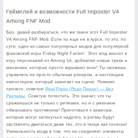
Геймплей и возможности Full Imposter V4
Among FNF Mod
Бро, давай разбираться, что же такое этот
Full Imposter
V4 Among FNF Mod
. Если ты еще не в курсе, то это, по
сути, один из самых популярных модов для популярной
фановской игры Friday Night Funkin'. Этот мод вносит в
игру персонажей из Among Us, добавляя новые треки и
механики, которые просто взрывают мозг! Ты сможешь
управлять не просто обычным рэпером, а настоящим
импостером, который зажигает на сцене. Помимо
прочего, советую
Real Piano (Реал Пиано) — Без
Рекламы
. Советую потестить. Это значит, что ты
сражаешься не только с ритмами, но и с умением
обманывать противника! Приготовься к замесам,
которые могут затянуться надолго, а ритмы будут
заставлять двигаться даже тех, кто в танце как сосиска!
Уникальность мода в том, что он соединяет элементы