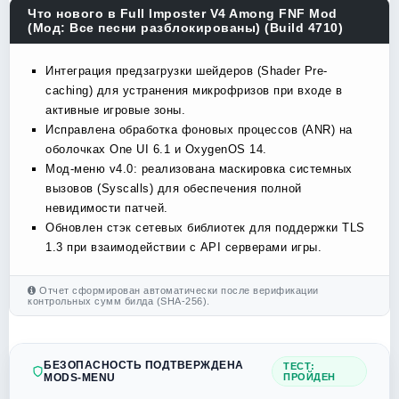
Что нового в Full Imposter V4 Among FNF Mod
(Мод: Все песни разблокированы) (Build 4710)
Интеграция предзагрузки шейдеров (Shader Pre-
caching) для устранения микрофризов при входе в
активные игровые зоны.
Исправлена обработка фоновых процессов (ANR) на
оболочках One UI 6.1 и OxygenOS 14.
Мод-меню v4.0: реализована маскировка системных
вызовов (Syscalls) для обеспечения полной
невидимости патчей.
Обновлен стэк сетевых библиотек для поддержки TLS
1.3 при взаимодействии с API серверами игры.
Отчет сформирован автоматически после верификации
контрольных сумм билда (SHA-256).
БЕЗОПАСНОСТЬ ПОДТВЕРЖДЕНА
ТЕСТ:
MODS-MENU
ПРОЙДЕН