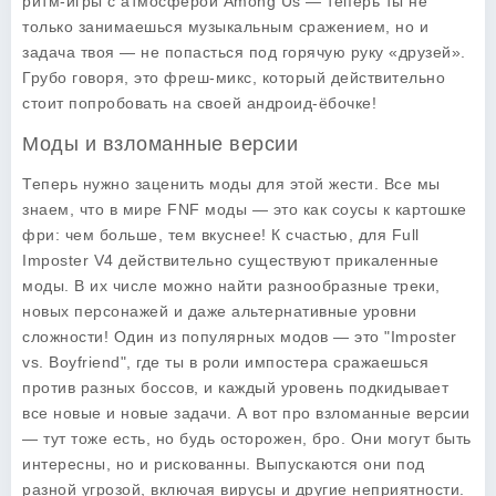
ритм-игры с атмосферой Among Us — теперь ты не
только занимаешься музыкальным сражением, но и
задача твоя — не попасться под горячую руку «друзей».
Грубо говоря, это фреш-микс, который действительно
стоит попробовать на своей андроид-ёбочке!
Моды и взломанные версии
Теперь нужно заценить моды для этой жести. Все мы
знаем, что в мире FNF моды — это как соусы к картошке
фри: чем больше, тем вкуснее! К счастью, для Full
Imposter V4 действительно существуют прикаленные
моды. В их числе можно найти разнообразные треки,
новых персонажей и даже альтернативные уровни
сложности! Один из популярных модов — это "Imposter
vs. Boyfriend", где ты в роли импостера сражаешься
против разных боссов, и каждый уровень подкидывает
все новые и новые задачи. А вот про взломанные версии
— тут тоже есть, но будь осторожен, бро. Они могут быть
интересны, но и рискованны. Выпускаются они под
разной угрозой, включая вирусы и другие неприятности.