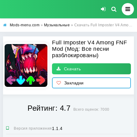
Mods-menu.com
»
Музыкальные
» Скачать Full Imposter V4 Among FNF Mod взлом (Все песни разблокированы) на андроид бесплатно
Full Imposter V4 Among FNF
Mod (Мод: Все песни
разблокированы)
Скачать
Закладки
Рейтинг: 4.7
Всего оценок: 7000
1.1.4
Версия приложения: