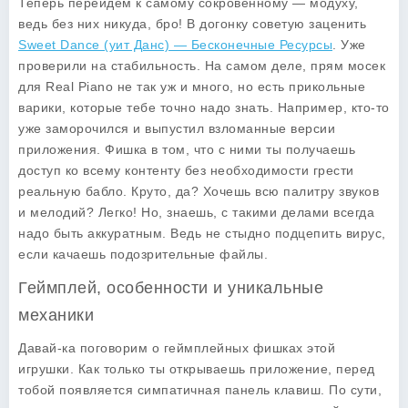
Теперь перейдем к самому сокровенному — модуху,
ведь без них никуда, бро! В догонку советую заценить
Sweet Dance (уит Данс) — Бесконечные Ресурсы
. Уже
проверили на стабильность. На самом деле, прям мосек
для
Real Piano
не так уж и много, но есть прикольные
варики, которые тебе точно надо знать. Например, кто-то
уже заморочился и выпустил взломанные версии
приложения. Фишка в том, что с ними ты получаешь
доступ ко всему контенту без необходимости грести
реальную бабло. Круто, да? Хочешь всю палитру звуков
и мелодий? Легко! Но, знаешь, с такими делами всегда
надо быть аккуратным. Ведь не стыдно подцепить вирус,
если качаешь подозрительные файлы.
Геймплей, особенности и уникальные
механики
Давай-ка поговорим о
геймплейных фишках
этой
игрушки. Как только ты открываешь приложение, перед
тобой появляется симпатичная панель клавиш. По сути,