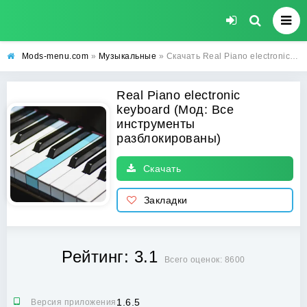
Mods-menu.com
»
Музыкальные
» Скачать Real Piano electronic keyboard Взлом (Все инструменты разблокированы) на Андроид
Real Piano electronic
keyboard (Мод: Все
инструменты
разблокированы)
Скачать
Закладки
Рейтинг: 3.1
Всего оценок: 8600
1.6.5
Версия приложения: