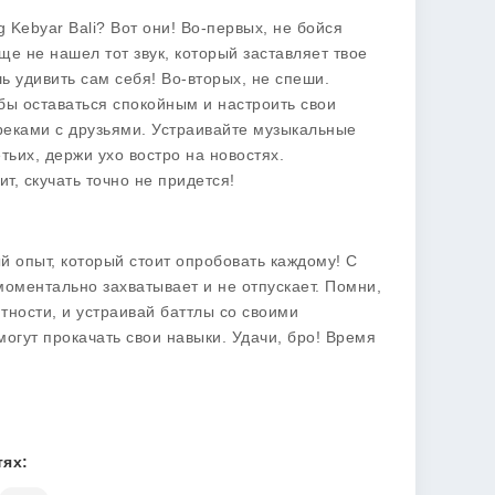
 Kebyar Bali? Вот они! Во-первых, не бойся
е не нашел тот звук, который заставляет твое
 удивить сам себя! Во-вторых, не спеши.
обы оставаться спокойным и настроить свои
реками с друзьями. Устраивайте музыкальные
тьих, держи ухо востро на новостях.
т, скучать точно не придется!
ый опыт, который стоит опробовать каждому! С
оментально захватывает и не отпускает. Помни,
тности, и устраивай баттлы со своими
могут прокачать свои навыки. Удачи, бро! Время
ях: