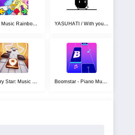
Magic Music Rainbow Battle
YASUHATI / With your voice!
Country Star: Music Game
Boomstar - Piano Music Master