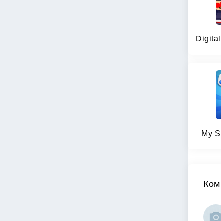
My S
Ком