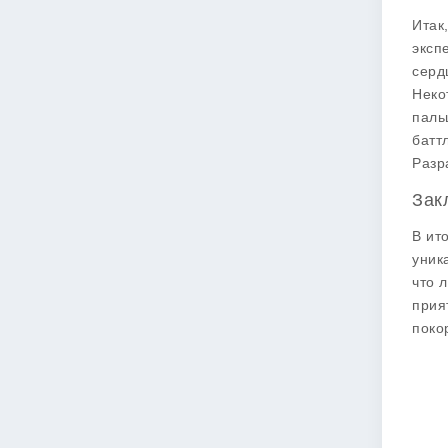
Итак
эксп
серд
Неко
паль
батт
Разр
Зак
В ит
уник
что 
прия
поко