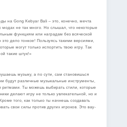
ы на Gong Kebyar Bali – это, конечно, мечта
модах не так много. Но слышал, что некоторые
тельным функциям или наградам без всяческой
о это дело тонкое! Пользуясь такими версиями,
торые могут только испортить твою игру. Так
ой такие штук!»
слушаешь музыку, а по сути, сам становишься
нии будут различные музыкальные инструменты,
и ритмами. Ты можешь выбирать стили, которые
ники делают игру не только увлекательной, но и
Кроме того, как только ты начнешь создавать
вать свои силы против других игроков. Это вау-