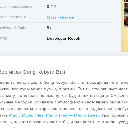
0.2.9
ерсия приложения:
Музыкальные
анр/Категория:
8+
ребуемый Android:
Developer Receh
втор:
бор игры Gong Kebyar Bali
 если ты не слышал о Gong Kebyar Bali, то, походу, ты не в тем
йской культуры через музыку и ритмы. Тут ты становишься час
цы могут танцевать по экрану, как будто они на сцене. Смысл 
альные мелодии, сливаясь с атмосферой настоящего балийско
альные эффекты, которые заставляют глаза радоваться, как бу
нить
Magic Music Tiles, Piano Tiles — Много Денег
. Там полный 
аешь, как ритм захватывает тебя, и ты просто не можешь усиде