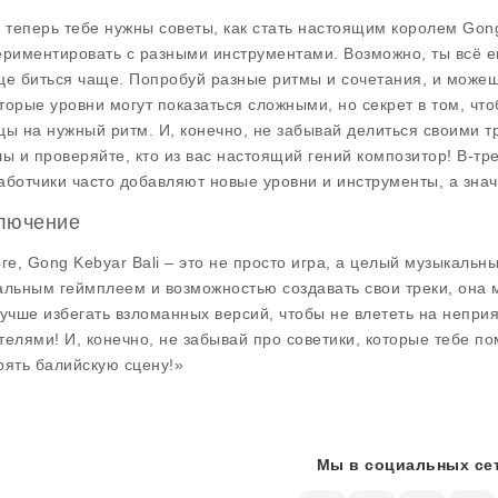
, теперь тебе нужны советы, как стать настоящим королем Gong
ериментировать с разными инструментами. Возможно, ты всё ещ
це биться чаще. Попробуй разные ритмы и сочетания, и можешь
торые уровни могут показаться сложными, но секрет в том, чт
цы на нужный ритм. И, конечно, не забывай делиться своими т
лы и проверяйте, кто из вас настоящий гений композитор! В-тре
аботчики часто добавляют новые уровни и инструменты, а значи
лючение
оге, Gong Kebyar Bali – это не просто игра, а целый музыкальн
альным геймплеем и возможностью создавать свои треки, она м
лучше избегать взломанных версий, чтобы не влететь на неприя
телями! И, конечно, не забывай про советики, которые тебе по
рять балийскую сцену!»
Мы в социальных сет