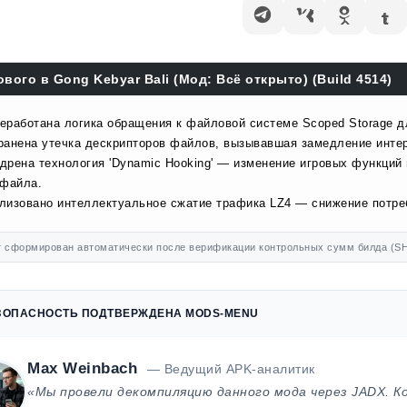
ового в Gong Kebyar Bali (Мод: Всё открыто) (Build 4514)
еработана логика обращения к файловой системе Scoped Storage д
ранена утечка дескрипторов файлов, вызывавшая замедление инте
дрена технология 'Dynamic Hooking' — изменение игровых функций
 файла.
лизовано интеллектуальное сжатие трафика LZ4 — снижение потр
 сформирован автоматически после верификации контрольных сумм билда (SH
ЗОПАСНОСТЬ ПОДТВЕРЖДЕНА MODS-MENU
Max Weinbach
— Ведущий APK-аналитик
«Мы провели декомпиляцию данного мода через JADX. К