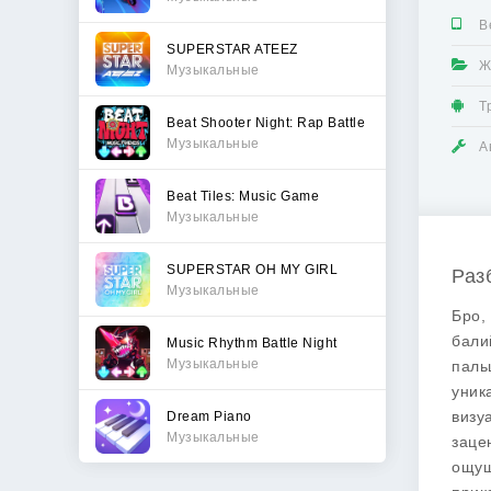
В
SUPERSTAR ATEEZ
Ж
Музыкальные
Т
Beat Shooter Night: Rap Battle
Музыкальные
А
Beat Tiles: Music Game
Музыкальные
SUPERSTAR OH MY GIRL
Раз
Музыкальные
Бро,
бали
Music Rhythm Battle Night
Музыкальные
паль
уник
визу
Dream Piano
Музыкальные
заце
ощущ