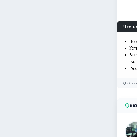
Что н
Пер
Уст
Вне
.so
Реа
Отчет
БЕ