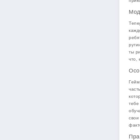
прик
Мод
Тепе
кажд
ребя
рути
ты р
что,
Осо
Гейм
част
кото
тебе
обуч
свои
факт
Пра