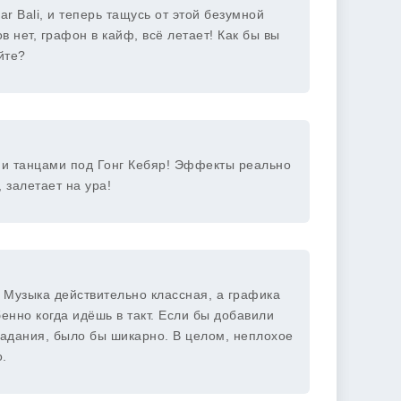
r Bali, и теперь тащусь от этой безумной
в нет, графон в кайф, всё летает! Как бы вы
йте?
ми танцами под Гонг Кебяр! Эффекты реально
 залетает на ура!
 Музыка действительно классная, а графика
бенно когда идёшь в такт. Если бы добавили
задания, было бы шикарно. В целом, неплохое
.