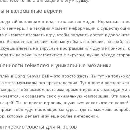
олы, тебе точно стоит заценить эту игрушку.
ы и взломанные версии
рь давай поговорим о том, что касается модов. Нормальные мод
ого геймера. На текущий момент, информации о существующих 
та пытаются взломать игру, чтобы получить доступ к дополни
ны. Взломанные версии тоже могут быть в наличии, но знай, чт
искуешь влететь на вирусные программы или другие приколы, ко
 если ты не хочешь встретиться с вирусом, лучше обходи сторон
бенности геймплея и уникальные механики
плей в Gong Kebyar Bali – это просто жесть! Ты тут не только 
ью этого музыкального представления. Тут в твоем распоряже
рые дают тебе возможность экспериментировать с мелодиями 
 нравятся, и создавать свою уникальную композицию. Эти меха
ающей. Ты не просто играешь, а учишься делать что-то новое! 
 треки, тебя ждут настоящие конкурсы, где ты сможешь попробо
ор, который делает игру еще более интересной.
ктические советы для игроков