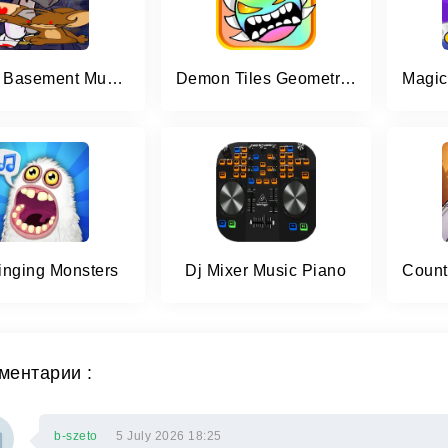
Digital Basement Music Show
Demon Tiles Geometry Songs 2.2
inging Monsters
Dj Mixer Music Piano
ментарии :
b-szeto
5 July 2026 18:25