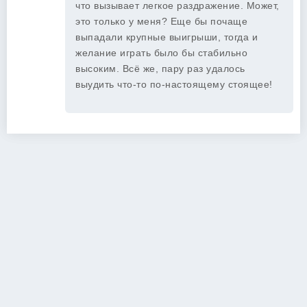
что вызывает легкое раздражение. Может,
это только у меня? Еще бы почаще
выпадали крупные выигрыши, тогда и
желание играть было бы стабильно
высоким. Всё же, пару раз удалось
выудить что-то по-настоящему стоящее!