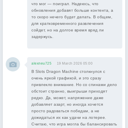
что мог — поиграл. Надеюсь, что
обновления добавят больше контента, а
то скоро нечего будет делать. В общем,
для кратковременного развлечения
сойдет, но на долгое время вряд ли
задержусь.
alexneu725
19 March 2026 05:00
В Slots Dragon Machine столкнулся с
очень яркой графикой, и это сразу
привлекло внимание. Но со спинами дело
обстоит странно, выигрыши приходят
редко. Да, может, напряжение даже
добавляет азарт, но иногда хочется
просто радоваться победам, а не
дожидаться их как удачи на лотерее.
Считаю, что игра могла бы балансировать