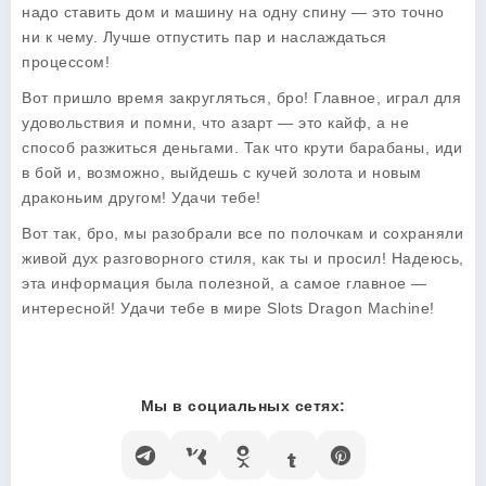
надо ставить дом и машину на одну спину — это точно
ни к чему. Лучше отпустить пар и наслаждаться
процессом!
Вот пришло время закругляться, бро! Главное, играл для
удовольствия и помни, что азарт — это кайф, а не
способ разжиться деньгами. Так что крути барабаны, иди
в бой и, возможно, выйдешь с кучей золота и новым
драконьим другом! Удачи тебе!
Вот так, бро, мы разобрали все по полочкам и сохраняли
живой дух разговорного стиля, как ты и просил! Надеюсь,
эта информация была полезной, а самое главное —
интересной! Удачи тебе в мире Slots Dragon Machine!
Мы в социальных сетях: