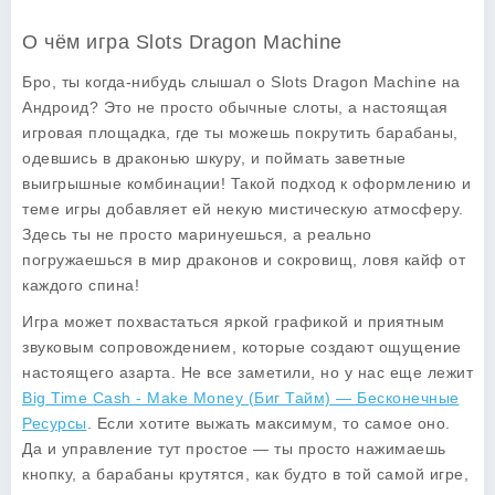
О чём игра Slots Dragon Machine
Бро, ты когда-нибудь слышал о Slots Dragon Machine на
Андроид? Это не просто обычные слоты, а настоящая
игровая площадка, где ты можешь покрутить барабаны,
одевшись в драконью шкуру, и поймать заветные
выигрышные комбинации! Такой подход к оформлению и
теме игры добавляет ей некую мистическую атмосферу.
Здесь ты не просто маринуешься, а реально
погружаешься в мир драконов и сокровищ, ловя кайф от
каждого спина!
Игра может похвастаться яркой графикой и приятным
звуковым сопровождением, которые создают ощущение
настоящего азарта. Не все заметили, но у нас еще лежит
Big Time Cash - Make Money (Биг Тайм) — Бесконечные
Ресурсы
. Если хотите выжать максимум, то самое оно.
Да и управление тут простое — ты просто нажимаешь
кнопку, а барабаны крутятся, как будто в той самой игре,