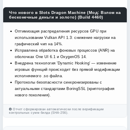
Что нового в Slots Dragon Machine (Мод: Взлом на
бесконечные деньги и золото) (Build 4460)
Оптимизация распределения ресурсов GPU при
использовании Vulkan API 1.3: снижение нагрузки на
графический чип на 14%.
Исправлена обработка фоновых процессов (ANR) на
оболочках One UI 6.1 и OxygenOS 14.
Внедрена технология 'Dynamic Hooking' — изменение
игровых функций происходит без прямой модификации
исполняемого .so файла.
Протоколы безопасности синхронизированы с
актуальными стандартами BoringSSL (криптография
нового поколения).
Отчет сформирован автоматически после верификации
контрольных сумм билда (SHA-256).