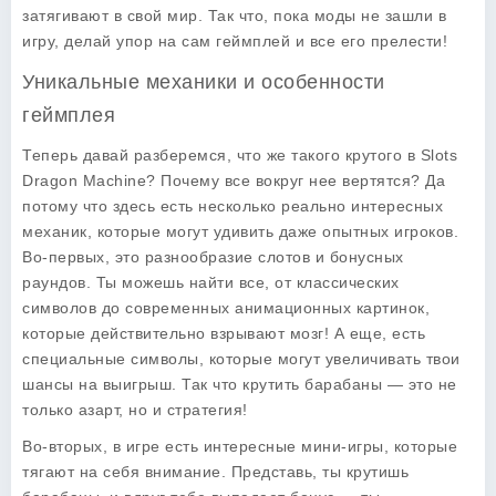
затягивают в свой мир. Так что, пока моды не зашли в
игру, делай упор на сам геймплей и все его прелести!
Уникальные механики и особенности
геймплея
Теперь давай разберемся, что же такого крутого в Slots
Dragon Machine? Почему все вокруг нее вертятся? Да
потому что здесь есть несколько реально интересных
механик, которые могут удивить даже опытных игроков.
Во-первых, это разнообразие слотов и бонусных
раундов. Ты можешь найти все, от классических
символов до современных анимационных картинок,
которые действительно взрывают мозг! А еще, есть
специальные символы, которые могут увеличивать твои
шансы на выигрыш. Так что крутить барабаны — это не
только азарт, но и стратегия!
Во-вторых, в игре есть интересные мини-игры, которые
тягают на себя внимание. Представь, ты крутишь