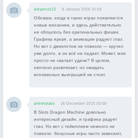
aleyarus112
6 January 2026 10:56
Обожаю, когда в таких играх появляются
новые механики, и здесь действительно
не обошлось без оригинальных фишек.
Графика яркая, а анимации радуют глаз.
Но вот с джекпотом не повезло — крутил
уже долго, а он всё не падает. Может, мне
просто не хватает удачи? В целом,
неплохо развлекает, но ожидать
мгновенных выигрышей не стоит.
aminnylabs
26 December 2025 00:00
В Slots Dragon Machine довольно
интересный дизайн, и графика радует
глаз. Но вот с геймплеем немного не
повезло: бонусные игры часто зависают,