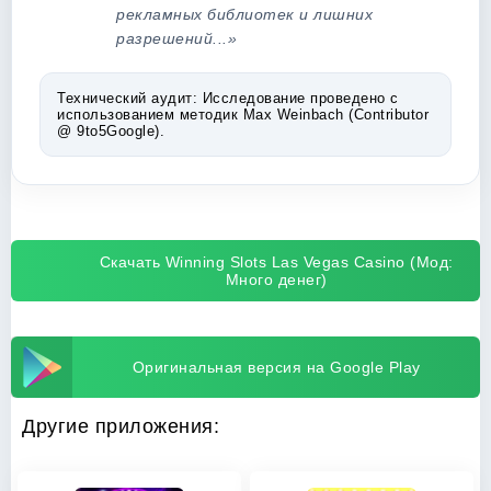
рекламных библиотек и лишних
разрешений...»
Технический аудит:
Исследование проведено с
использованием методик Max Weinbach (Contributor
@ 9to5Google).
Скачать Winning Slots Las Vegas Casino (Мод:
Много денег)
Оригинальная версия на Google Play
Другие приложения: