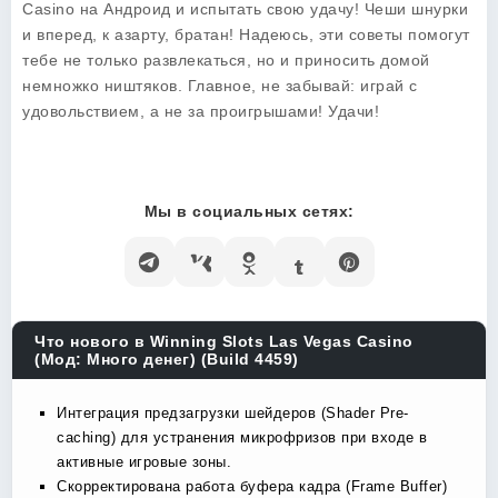
Casino
на Андроид и испытать свою удачу! Чеши шнурки
и вперед, к азарту, братан! Надеюсь, эти советы помогут
тебе не только развлекаться, но и приносить домой
немножко ништяков. Главное, не забывай: играй с
удовольствием, а не за проигрышами! Удачи!
Мы в социальных сетях:
Что нового в Winning Slots Las Vegas Casino
(Мод: Много денег) (Build 4459)
Интеграция предзагрузки шейдеров (Shader Pre-
caching) для устранения микрофризов при входе в
активные игровые зоны.
Скорректирована работа буфера кадра (Frame Buffer)