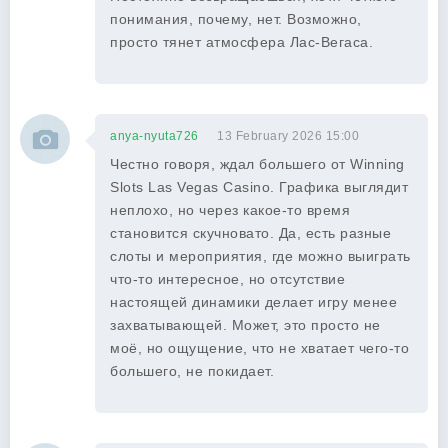
понимания, почему, нет. Возможно,
просто тянет атмосфера Лас-Вегаса.
anya-nyuta726
13 February 2026 15:00
Честно говоря, ждал большего от Winning
Slots Las Vegas Casino. Графика выглядит
неплохо, но через какое-то время
становится скучновато. Да, есть разные
слоты и мероприятия, где можно выиграть
что-то интересное, но отсутствие
настоящей динамики делает игру менее
захватывающей. Может, это просто не
моё, но ощущение, что не хватает чего-то
большего, не покидает.