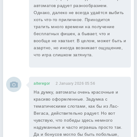
автоматов радует разнообразием.
Однако, далеко не всегда удаётся выбить
хоть что-то приличное. Приходится
тратить много времени на получение
бесплатных фишек, а бывает, что и
вообще не хватает. В целом, может быть и
азартно, но иногда возникает ощущение,
что игра слишком затянута.
alteregor
2 January 2026 05:56
На думку, автоматы очень красочные и
красиво оформленные. Задумка с
тематическими слотами, как бы из Лас-
Вегаса, действительно радует. Но вот
чувствую, что победы здесь немного
надуманные и часто играешь просто так.
Да и бонусов могло бы быть побольше,