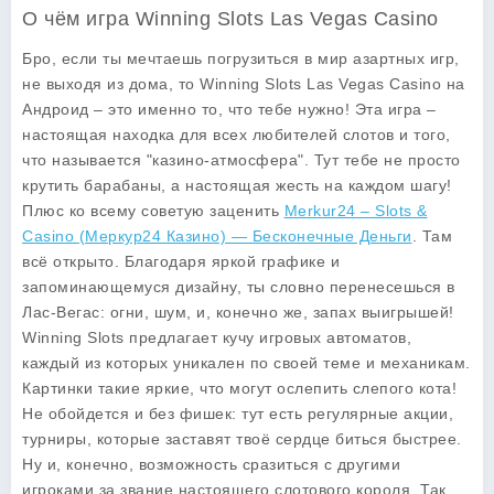
О чём игра Winning Slots Las Vegas Casino
Бро, если ты мечтаешь погрузиться в мир азартных игр,
не выходя из дома, то
Winning Slots Las Vegas Casino
на
Андроид – это именно то, что тебе нужно! Эта игра –
настоящая находка для всех любителей слотов и того,
что называется "казино-атмосфера". Тут тебе не просто
крутить барабаны, а настоящая жесть на каждом шагу!
Плюс ко всему советую заценить
Merkur24 – Slots &
Casino (Меркур24 Казино) — Бесконечные Деньги
. Там
всё открыто. Благодаря яркой графике и
запоминающемуся дизайну, ты словно перенесешься в
Лас-Вегас: огни, шум, и, конечно же, запах выигрышей!
Winning Slots
предлагает кучу игровых автоматов,
каждый из которых уникален по своей теме и механикам.
Картинки такие яркие, что могут ослепить слепого кота!
Не обойдется и без фишек: тут есть регулярные акции,
турниры, которые заставят твоё сердце биться быстрее.
Ну и, конечно, возможность сразиться с другими
игроками за звание настоящего слотового короля. Так