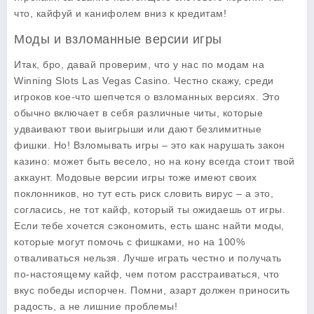
что, кайфуй и канифолем вниз к кредитам!
Моды и взломанные версии игры
Итак, бро, давай проверим, что у нас по модам на
Winning Slots Las Vegas Casino
. Честно скажу, среди
игроков кое-что шепчется о взломанных версиях. Это
обычно включает в себя различные читы, которые
удваивают твои выигрыши или дают безлимитные
фишки. Но! Взломывать игры – это как нарушать закон
казино: может быть весело, но на кону всегда стоит твой
аккаунт. Модовые версии игры тоже имеют своих
поклонников, но тут есть риск словить вирус – а это,
согласись, не тот кайф, который ты ожидаешь от игры.
Если тебе хочется сэкономить, есть шанс найти моды,
которые могут помочь с фишками, но на 100%
отваливаться нельзя. Лучше играть честно и получать
по-настоящему кайф, чем потом расстраиваться, что
вкус победы испорчен. Помни, азарт должен приносить
радость, а не лишние проблемы!