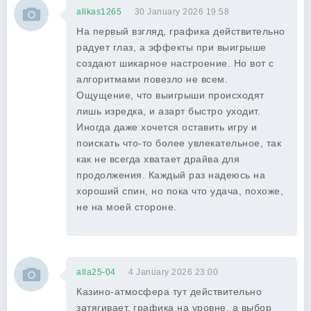
allkas1265
30 January 2026 19:58
На первый взгляд, графика действительно
радует глаз, а эффекты при выигрыше
создают шикарное настроение. Но вот с
алгоритмами повезло не всем.
Ощущение, что выигрыши происходят
лишь изредка, и азарт быстро уходит.
Иногда даже хочется оставить игру и
поискать что-то более увлекательное, так
как не всегда хватает драйва для
продолжения. Каждый раз надеюсь на
хороший спин, но пока что удача, похоже,
не на моей стороне.
alla25-04
4 January 2026 23:00
Казино-атмосфера тут действительно
затягивает, графика на уровне, а выбор