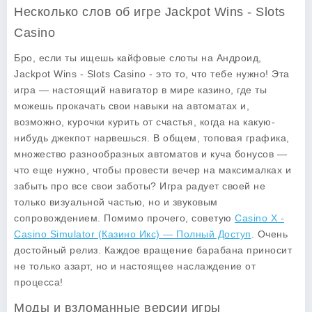
Несколько слов об игре Jackpot Wins - Slots
Casino
Бро, если ты ищешь кайфовые слоты на Андроид,
Jackpot Wins - Slots Casino - это то, что тебе нужно! Эта
игра — настоящий навигатор в мире казино, где ты
можешь прокачать свои навыки на автоматах и,
возможно, курочки курить от счастья, когда на какую-
нибудь джекпот нарвешься. В общем, топовая графика,
множество разнообразных автоматов и куча бонусов —
что еще нужно, чтобы провести вечер на максималках и
забыть про все свои заботы? Игра радует своей не
только визуальной частью, но и звуковым
сопровождением. Помимо прочего, советую
Casino X -
Casino Simulator (Казино Икс) — Полный Доступ
. Очень
достойный релиз. Каждое вращение барабана приносит
не только азарт, но и настоящее наслаждение от
процесса!
Моды и взломанные версии игры