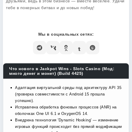
друзьями, ведь в этом бизнесе — вместе веселее. Удачи
тебе в покерных битвах и до новых побед!
Мы в социальных сетях:
Что нового в Jackpot Wins - Slots Casino (Мод:
много денег и монет) (Build 4425)
Адаптация виртуальной среды под архитектуру API 35
(проверка совместимости с Android 15 прошла
успешно).
Исправлена обработка фоновых процессов (ANR) на
оболочках One UI 6.1 и OxygenOS 14.
Внедрена технология 'Dynamic Hooking' — изменение
игровых функций происходит без прямой модификации