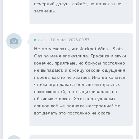
вечерний досуг - сойдёт, но на долго не
затянешь.
ascka
10 March 2026 09:57
Не могу сказать, что Jackpot Wins - Slots
Casino меня впечатлила. Графика и звуки,
конечно, приятные, но бонусы постоянно
не выпадают, и к концу сессии ощущения
победы как-то не хватает. Иногда хочется,
чтобы игра давала больше интересных
возможностей, а не зацикливалась на
обычных ставках. Хотя пара удачных
спинов всё же подняла настроение! Но
вот делать это постоянно не охота.