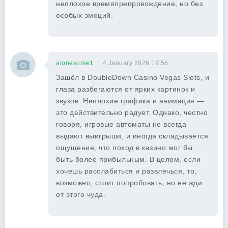
неплохое времяпрепровождение, но без
особых эмоций.
alonesome1
4 January 2026 19:56
Зашёл в DoubleDown Casino Vegas Slots, и
глаза разбегаются от ярких картинок и
звуков. Неплохие графика и анимация —
это действительно радует. Однако, честно
говоря, игровые автоматы не всегда
выдают выигрыши, и иногда складывается
ощущение, что поход в казино мог бы
быть более прибыльным. В целом, если
хочешь расслабиться и развлечься, то,
возможно, стоит попробовать, но не жди
от этого чуда.