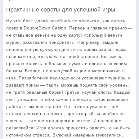
Практичные советы для успешной игры
Ну что, брат, давай разобъем по полочкам, как мутить
ловко в DoubleDown Casino. Первое и главное правило—
не ставь все деньги на одну карту! Используй деньги
мудро, расставляй приоритеты. Например, выдели
определённую сумму на день и не превышай её, даже
если кажется, что удача на твоей стороне. Возьми за
правило ставить небольшие суммы и следить за своим
банком. Второе: не пропускай акции и мероприятия в
игре. Разработчики периодически устраивают турниры и
раздают призы — так ты можешь поднять свой уровень,
не тратя реальные бабки! Третье: изучай слоты. Каждый
слот уникален, и тебе важно понимать, какие механики
работают именно на нём. Нет ничего ужаснее, чем
ставить деньги на автомат, про который ты вообще не
знаешь — это прямая дорога к потере. И последнее:
развлекайся! Игра должна приносить радость, а не быть
источником стресса. Включай кумедные звукозаписи,