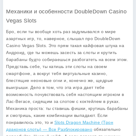
Механики и особенности DoubleDown Casino
Vegas Slots
Бро, если ты вообще хоть раз задумывался о мире
азартных игр, то, наверное, слышал про DoubleDown
Casino Vegas Slots. Это прям такая кайфовая штука на
Андроид, где ты можешь засесть за слоты и крутить
барабаны будто собираешься разбогатеть на всем этом.
Представь себе, ты катишь эти слоты на своем
смартфоне, а вокруг тебя виртуальные казино,
блестящие неоновые огни и, конечно же, щедрые
выигрыши. Дело в том, что эта игра дает тебе
возможность почувствовать себя настоящим игроком в
Лас-Вегасе, сидящим за слотом с коктейлем в руках.
Механика проста: ты ставишь фишки, крутишь барабаны
и смотришь, какие комбинации выпадают. Если
понравилось это, то и
Slots Dragon Machine (Трон
драконов слоты) — Все Разблокировано
обязательно