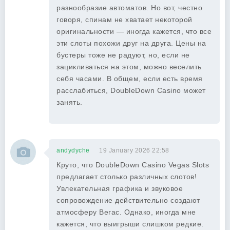
разнообразие автоматов. Но вот, честно
говоря, спинам не хватает некоторой
оригинальности — иногда кажется, что все
эти слоты похожи друг на друга. Цены на
бустеры тоже не радуют, но, если не
зацикливаться на этом, можно веселить
себя часами. В общем, если есть время
расслабиться, DoubleDown Casino может
занять.
andydyche
19 January 2026 22:58
Круто, что DoubleDown Casino Vegas Slots
предлагает столько различных слотов!
Увлекательная графика и звуковое
сопровождение действительно создают
атмосферу Вегас. Однако, иногда мне
кажется, что выигрыши слишком редкие.