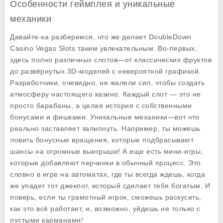
Особенности геймплея и уникальные
механики
Давайте-ка разберемся, что же делает DoubleDown
Casino Vegas Slots таким увлекательным. Во-первых,
здесь полно различных слотов—от классических фруктов
до развёрнутых 3D-моделей с невероятной графикой.
Разработчики, очевидно, не жалели сил, чтобы создать
атмосферу настоящего казино. Каждый слот — это не
просто барабаны, а целая история с собственными
бонусами и фишками. Уникальные механики—вот что
реально заставляет залипнуть. Например, ты можешь
ловить бонусные вращения, которые подбрасывают
шансы на огромные выигрыши! А еще есть мини-игры,
которые добавляют перчинки в обычный процесс. Это
словно в игре на автоматах, где ты всегда ждешь, когда
же упадет тот джекпот, который сделает тебя богатым. И
поверь, если ты грамотный игрок, сможешь раскусить,
как это всё работает, и, возможно, уйдешь не только с
пустыми карманами!