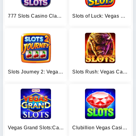
777 Slots Casino Classic Slots
Slots of Luck: Vegas Casino
Slots Journey 2: Vegas Casino
Slots Rush: Vegas Casino Slots
Vegas Grand Slots:Casino Games
Clubillion Vegas Casino Slots