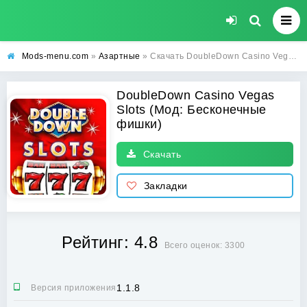
Mods-menu.com
»
Азартные
» Скачать DoubleDown Casino Vegas Slots Взлом на Бесконечные фишки для Андроид
DoubleDown Casino Vegas
Slots (Мод: Бесконечные
фишки)
Скачать
Закладки
Рейтинг: 4.8
Всего оценок: 3300
1.1.8
Версия приложения: