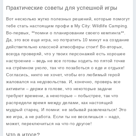
Практические советы для успешной игры
Вот несколько жутко полезных решений, которые помогут
тебе стать настоящим профи в
My City: Wildlife Camping
.
Во-первых, **помни о планировании своего кемпинга**.
Да, это все еще игра, но потратить 10 минут на создание
действительно классной атмосферы стоит! Во-вторых,
всегда проверяй, что у твоих персонажей есть хорошее
настроение – ведь не все готовы ходить по пятой точке
на стрёмном уколо, так что позаботься о еде и отдыхе!
Согласись, никто не хочет, чтобы его любимый герой
жаловался на недовольства. И, конечно, проверь все
активити – держи в голове, что некоторые задачи
требуют времени, а некоторые – побыстрее, так что
распредели время между делами, как настоящий
мудрый старец. И помни: не забывай развлекаться! Это
же игра, а не работа. Если ты не веселишься – надо,
может, переключиться на что-то другое!
Что в итоге?