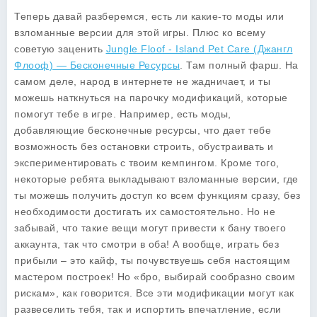
Теперь давай разберемся, есть ли какие-то
моды
или
взломанные версии для этой игры. Плюс ко всему
советую заценить
Jungle Floof - Island Pet Care (Джангл
Флооф) — Бесконечные Ресурсы
. Там полный фарш. На
самом деле, народ в интернете не жадничает, и ты
можешь наткнуться на парочку модификаций, которые
помогут тебе в игре. Например, есть моды,
добавляющие бесконечные ресурсы, что дает тебе
возможность без остановки строить, обустраивать и
экспериментировать с твоим кемпингом. Кроме того,
некоторые ребята выкладывают взломанные версии, где
ты можешь получить доступ ко всем функциям сразу, без
необходимости достигать их самостоятельно. Но не
забывай, что такие вещи могут привести к бану твоего
аккаунта, так что смотри в оба! А вообще, играть без
прибыли – это кайф, ты почувствуешь себя настоящим
мастером построек! Но «бро, выбирай сообразно своим
рискам», как говорится. Все эти модификации могут как
развеселить тебя, так и испортить впечатление, если