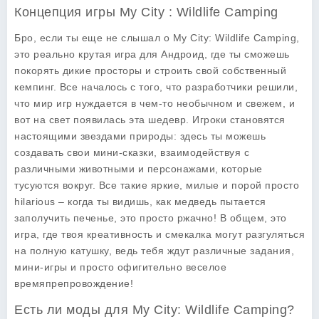
Концепция игры My City : Wildlife Camping
Бро, если ты еще не слышал о
My City: Wildlife Camping
,
это реально крутая игра для Андроид, где ты сможешь
покорять дикие просторы и строить свой собственный
кемпинг. Все началось с того, что разработчики решили,
что мир игр нуждается в чем-то необычном и свежем, и
вот на свет появилась эта шедевр. Игроки становятся
настоящими звездами природы: здесь ты можешь
создавать свои мини-сказки, взаимодействуя с
различными животными и персонажами, которые
тусуются вокруг. Все такие яркие, милые и порой просто
hilarious – когда ты видишь, как медведь пытается
заполучить печенье, это просто ржачно! В общем, это
игра, где твоя креативность и смекалка могут разгуляться
на полную катушку, ведь тебя ждут различные задания,
мини-игры и просто офигительно веселое
времяпрепровождение!
Есть ли моды для My City: Wildlife Camping?