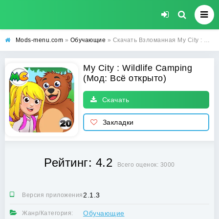
Mods-menu.com
»
Обучающие
» Скачать Взломанная My City : Wildlife Camping на Андроид (Всё открыто)
My City : Wildlife Camping
(Мод: Всё открыто)
Скачать
Закладки
Рейтинг: 4.2
Всего оценок: 3000
2.1.3
Версия приложения:
Обучающие
Жанр/Категория: