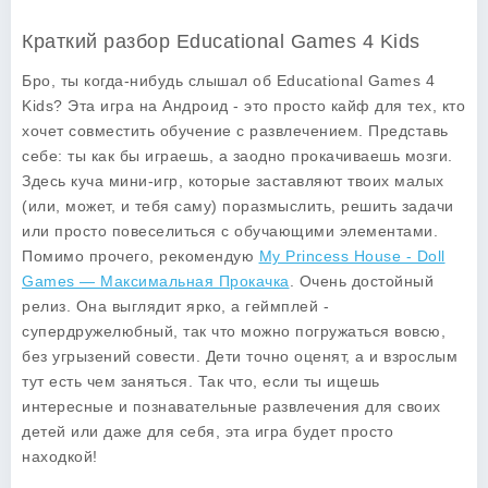
Краткий разбор Educational Games 4 Kids
Бро, ты когда-нибудь слышал об
Educational Games 4
Kids
? Эта игра на Андроид - это просто кайф для тех, кто
хочет совместить обучение с развлечением. Представь
себе: ты как бы играешь, а заодно прокачиваешь мозги.
Здесь куча мини-игр, которые заставляют твоих малых
(или, может, и тебя саму) поразмыслить, решить задачи
или просто повеселиться с обучающими элементами.
Помимо прочего, рекомендую
My Princess House - Doll
Games — Максимальная Прокачка
. Очень достойный
релиз. Она выглядит ярко, а геймплей -
супердружелюбный, так что можно погружаться вовсю,
без угрызений совести. Дети точно оценят, а и взрослым
тут есть чем заняться. Так что, если ты ищешь
интересные и познавательные развлечения для своих
детей или даже для себя, эта игра будет просто
находкой!