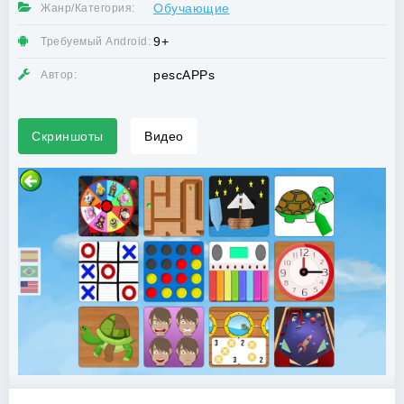
Обучающие
Жанр/Категория:
9+
Требуемый Android:
pescAPPs
Автор:
Скриншоты
Видео