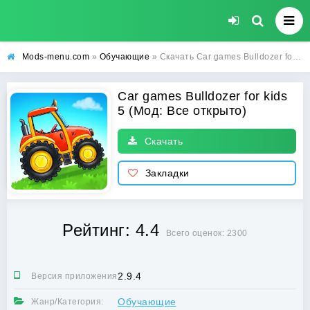
Mods-menu.com
»
Обучающие
» Скачать Car games Bulldozer for kids 5 Взлом (Все открыто) на Андроид
Car games Bulldozer for kids
5 (Мод: Все открыто)
Скачать
Закладки
Рейтинг: 4.4
Всего оценок: 2300
2.9.4
Версия приложения:
Обучающие
Жанр/Категория: