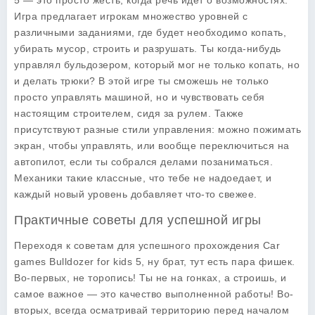
5
— это просто жесть, когда речь идет о возможностях.
Игра предлагает игрокам множество уровней с
различными заданиями, где будет необходимо копать,
убирать мусор, строить и разрушать. Ты когда-нибудь
управлял бульдозером, который мог не только копать, но
и делать трюки? В этой игре ты сможешь не только
просто управлять машиной, но и чувствовать себя
настоящим строителем, сидя за рулем. Также
присутствуют разные стили управления: можно пожимать
экран, чтобы управлять, или вообще переключиться на
автопилот, если ты собрался делами позаниматься.
Механики такие классные, что тебе не надоедает, и
каждый новый уровень добавляет что-то свежее.
Практичные советы для успешной игры
Переходя к советам для успешного прохождения
Car
games Bulldozer for kids 5
, ну брат, тут есть пара фишек.
Во-первых, не торопись! Ты не на гонках, а строишь, и
самое важное — это качество выполненной работы! Во-
вторых, всегда осматривай территорию перед началом