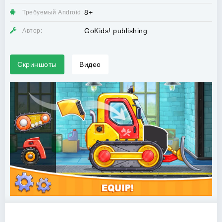
8+
Требуемый Android:
GoKids! publishing
Автор:
Скриншоты
Видео