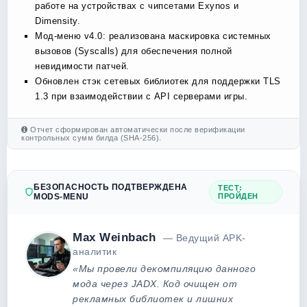
работе на устройствах с чипсетами Exynos и
Dimensity.
Мод-меню v4.0: реализована маскировка системных
вызовов (Syscalls) для обеспечения полной
невидимости патчей.
Обновлен стэк сетевых библиотек для поддержки TLS
1.3 при взаимодействии с API серверами игры.
Отчет сформирован автоматически после верификации
контрольных сумм билда (SHA-256).
БЕЗОПАСНОСТЬ ПОДТВЕРЖДЕНА
ТЕСТ:
MODS-MENU
ПРОЙДЕН
Max Weinbach
— Ведущий APK-
аналитик
«Мы провели декомпиляцию данного
мода через JADX. Код очищен от
рекламных библиотек и лишних