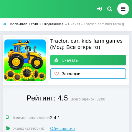
Mods-menu.com
»
Обучающие
» Скачать Tractor, car: kids farm games Взлом (Все открыто) на Андроид
Tractor, car: kids farm games
(Мод: Все открыто)
Скачать
Закладки
Рейтинг: 4.5
Всего оценок: 8200
2.4.1
Версия приложения:
Обучающие
Жанр/Категория: