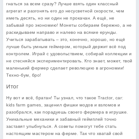
гнаться за всем сразу? Лучше взять один классный
агрегат и разгонять его до несусветной скорости, чем
иметь десять, но ни один не прокачан. А ещё, не
забывай про экономию! Монеты собираем бережно, а не
раскидываем направо и налево на всякие ерунды.
Учиться зарабатывать – это, конечно, хорошо, но ещё
лучше быть умным геймером, который держит всё под
контролем. Играй с удовольствием, собирай коллекции и
не стесняйся экспериментировать. Кто знает, может, твой
маленький фермер сделает революцию в агрономии!
Техно-бум, бро!
Итог
Ну вот и всё, братан! Ты узнал, что такое Tractor, car:
kids farm games, заценил фишки модов и взломов и
разобрался, как порадуешь своего фермера в игрушке.
Уникальные механики и забавный геймплей точно
заставят улыбнуться. А советы помогут тебе стать
настоящим мастером на ферме. Так что хватай свой