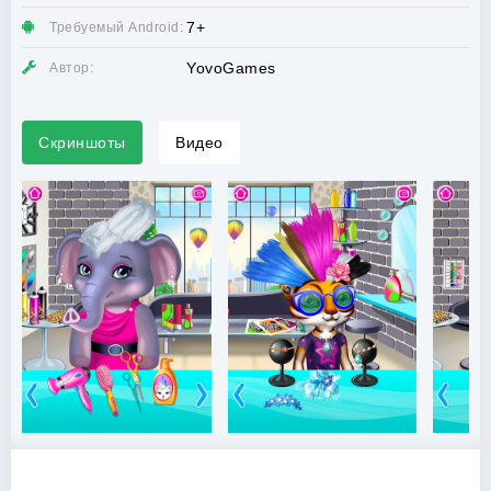
7+
Требуемый Android:
YovoGames
Автор:
Скриншоты
Видео