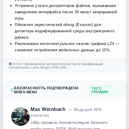
Устранена утечка дескрипторов файлов, вызывавшая
замедление интерфейса после 30 минут непрерывной
игры.
Обновлен эвристический обход (Evasion) для
детектора модифицированной среды внутриигрового
движка.
Реализовано интеллектуальное сжатие трафика LZ4 —
снижение потребления мобильных данных до 15%.
Отчет сформирован автоматически после верификации
контрольных сумм билда (SHA-256).
БЕЗОПАСНОСТЬ ПОДТВЕРЖДЕНА
ТЕСТ:
MODS-MENU
ПРОЙДЕН
Max Weinbach
— Ведущий APK-
аналитик
«Мы провели декомпиляцию данного
мода через JADX. Код очищен от