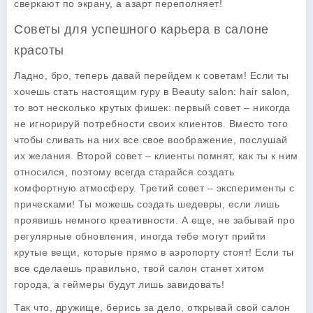
сверкают по экрану, а азарт переполняет!
Советы для успешного карьера в салоне
красоты
Ладно, бро, теперь давай перейдем к советам! Если ты
хочешь стать настоящим гуру в
Beauty salon: hair salon
,
то вот несколько крутых фишек: первый совет – никогда
не игнорируй потребности своих клиентов. Вместо того
чтобы сливать на них все свое воображение, послушай
их желания. Второй совет – клиенты помнят, как ты к ним
относился, поэтому всегда старайся создать
комфортную атмосферу. Третий совет – эксперименты с
прическами! Ты можешь создать шедевры, если лишь
проявишь немного креативности. А еще, не забывай про
регулярные обновления, иногда тебе могут прийти
крутые вещи, которые прямо в аэропорту стоят! Если ты
все сделаешь правильно, твой салон станет хитом
города, а геймеры будут лишь завидовать!
Так что, дружище, берись за дело, открывай свой салон