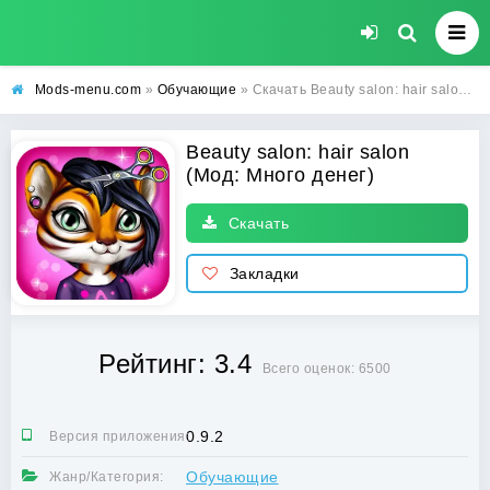
Mods-menu.com
»
Обучающие
» Скачать Beauty salon: hair salon Взлом (Много денег) на Андроид бесплатно
Beauty salon: hair salon
(Мод: Много денег)
Скачать
Закладки
Рейтинг: 3.4
Всего оценок: 6500
0.9.2
Версия приложения:
Обучающие
Жанр/Категория: