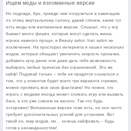
Ищем моды и взломанные версии
Но подожди, бро, прежде чем погрузиться в навигацию
по этому виртуальному салону, давай глянем, какие тут
есть моды или взломанные версии. Слышал, что у игр
бывает много фишек, которые могут сделать жизнь
игрока намного проще, и
Beauty salon: hair salon
не
исключение. На просторах интернета я нашел несколько
модов, которые обещают увеличить скорость прокачки,
добавить кучу денег или даже дать тебе возможность
выбирать любые прически без ограничений. Это же
кайф! Подумай только – тебе не придется ссыкаться о
том, что у клиентов будет всего три варианта стрижек,
можно проявить всю свою фантазию! Но помни, что
играть с модами иногда может сломать игру или вызвать
баги, а это уже совсем не весело. Так что будь
осторожен! Взломанные версии тоже есть, но они часто
требуют дополнительных усилий для установки. Вот
такой он, мир модов, хм… хочешь кайфовать – будь
готов к неожиданностям!