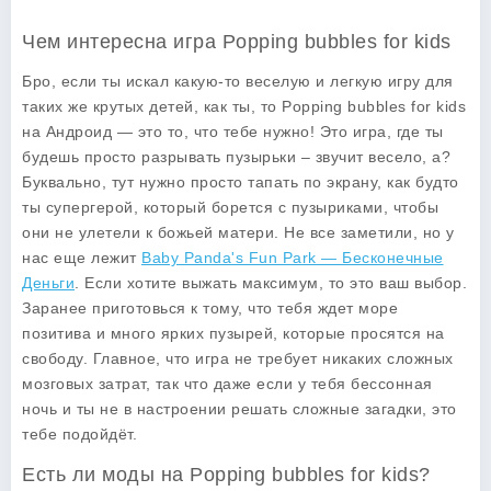
Чем интересна игра Popping bubbles for kids
Бро, если ты искал какую-то веселую и легкую игру для
таких же крутых детей, как ты, то
Popping bubbles for kids
на Андроид — это то, что тебе нужно! Это игра, где ты
будешь просто разрывать пузырьки – звучит весело, а?
Буквально, тут нужно просто тапать по экрану, как будто
ты супергерой, который борется с пузыриками, чтобы
они не улетели к божьей матери. Не все заметили, но у
нас еще лежит
Baby Panda's Fun Park — Бесконечные
Деньги
. Если хотите выжать максимум, то это ваш выбор.
Заранее приготовься к тому, что тебя ждет море
позитива и много ярких пузырей, которые просятся на
свободу. Главное, что игра не требует никаких сложных
мозговых затрат, так что даже если у тебя бессонная
ночь и ты не в настроении решать сложные загадки, это
тебе подойдёт.
Есть ли моды на Popping bubbles for kids?