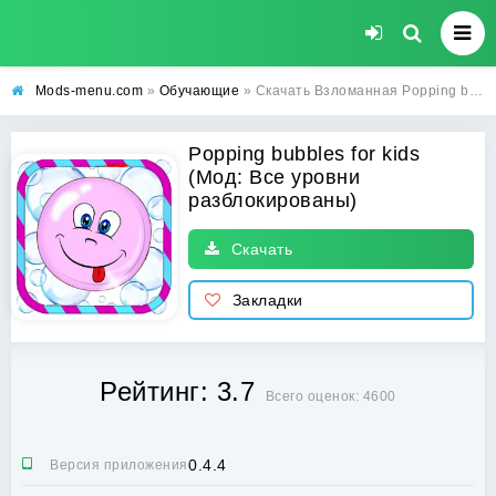
Mods-menu.com
»
Обучающие
» Скачать Взломанная Popping bubbles for kids на Андроид (Все уровни разблокированы)
Popping bubbles for kids
(Мод: Все уровни
разблокированы)
Скачать
Закладки
Рейтинг: 3.7
Всего оценок: 4600
0.4.4
Версия приложения: