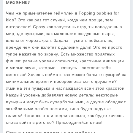
механики
Чем же примечателен геймплей в Popping bubbles for
kids? Это как раз тот случай, когда чем проще, тем
интереснее! Сразу как запустишь игру, ты попадаешь в
мир, где пузырьки, как маленькие воздушные шары,
шлепают через экран. Задача – успеть поймать их,
прежде чем они взлетят к далеким дали! Это не просто
тупое нажатие по экрану. Есть множество приятных
фишек: разные уровни сложности, красочные анимации
и милые звуки, которые – клянусь – заставят тебя
смеяться! Хочешь поймать как можно больше пузырей за
минимальное время и посоревноваться с друзьями?
Жми на эти пузырьки и наслаждайся всей этой красотой!
Каждый уровень добавляет новую деталь: некоторые
пузырьки могут быть супербольшими, а другие обладают
затейливыми особенностями, типа будто надутые
гелием! Читаешь это и подливаешься, как будто хочешь
снова войти в детство? Присоединяйся к нам!