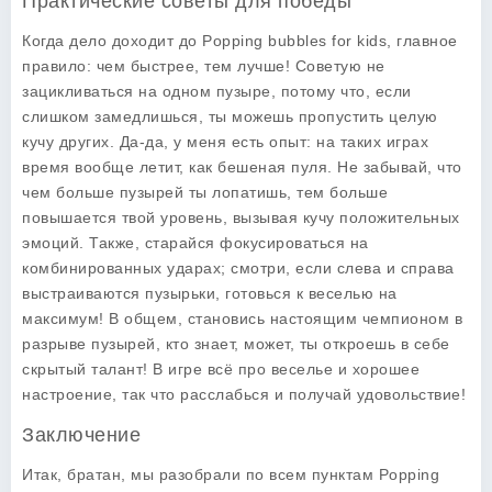
Практические советы для победы
Когда дело доходит до
Popping bubbles for kids
, главное
правило: чем быстрее, тем лучше! Советую не
зацикливаться на одном пузыре, потому что, если
слишком замедлишься, ты можешь пропустить целую
кучу других. Да-да, у меня есть опыт: на таких играх
время вообще летит, как бешеная пуля. Не забывай, что
чем больше пузырей ты лопатишь, тем больше
повышается твой уровень, вызывая кучу положительных
эмоций. Также, старайся фокусироваться на
комбинированных ударах; смотри, если слева и справа
выстраиваются пузырьки, готовься к веселью на
максимум! В общем, становись настоящим чемпионом в
разрыве пузырей, кто знает, может, ты откроешь в себе
скрытый талант! В игре всё про веселье и хорошее
настроение, так что расслабься и получай удовольствие!
Заключение
Итак, братан, мы разобрали по всем пунктам
Popping