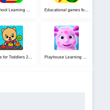
Preschool Learning Games
Educational games for toddlers
Games for Toddlers 2 Years Old
Playhouse Learning games Kids