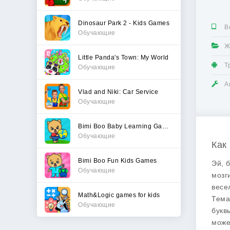
Dinosaur Park 2 - Kids Games
В
Обучающие
Ж
Little Panda's Town: My World
Т
Обучающие
А
Vlad and Niki: Car Service
Обучающие
Bimi Boo Baby Learning Games
Обучающие
Как 
Bimi Boo Fun Kids Games
Эй, 
Обучающие
мозг
весе
Math&Logic games for kids
Тема
Обучающие
букв
може