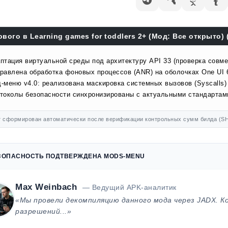
ового в Learning games for toddlers 2+ (Мод: Все открыто) (
птация виртуальной среды под архитектуру API 33 (проверка совме
равлена обработка фоновых процессов (ANR) на оболочках One UI 
-меню v4.0: реализована маскировка системных вызовов (Syscalls)
токолы безопасности синхронизированы с актуальными стандартами
 сформирован автоматически после верификации контрольных сумм билда (SH
ЗОПАСНОСТЬ ПОДТВЕРЖДЕНА MODS-MENU
Max Weinbach
— Ведущий APK-аналитик
«Мы провели декомпиляцию данного мода через JADX. К
разрешений...»