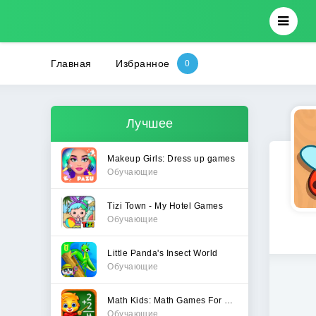
Главная
Избранное
Лучшее
Makeup Girls: Dress up games
Обучающие
Tizi Town - My Hotel Games
Обучающие
Little Panda's Insect World
Обучающие
Math Kids: Math Games For Kids
Обучающие