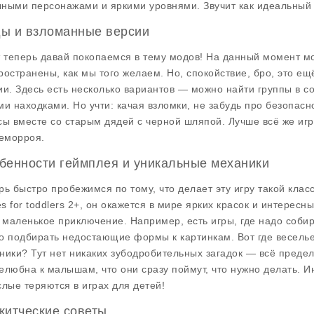
ными персонажами и яркими уровнями. Звучит как идеальный 
ы и взломанные версии
т теперь давай покопаемся в тему модов! На данный момент мод
ространены, как мы того желаем. Но, спокойствие, бро, это ещ
ии. Здесь есть несколько вариантов — можно найти группы в с
ми находками. Но учти: качая взломки, не забудь про безопасно
сы вместе со старым дядей с черной шляпой. Лучше всё же игр
геморроя.
бенности геймплея и уникальные механики
рь быстро пробежимся по тому, что делает эту игру такой класс
s for toddlers 2+, он окажется в мире ярких красок и интересн
, маленькое приключение. Например, есть игры, где надо собир
о подбирать недостающие формы к картинкам. Вот где весель
ники? Тут нет никаких зубодробительных загадок — всё предел
елюбна к малышам, что они сразу поймут, что нужно делать. И
слые теряются в играх для детей!
китческие советы