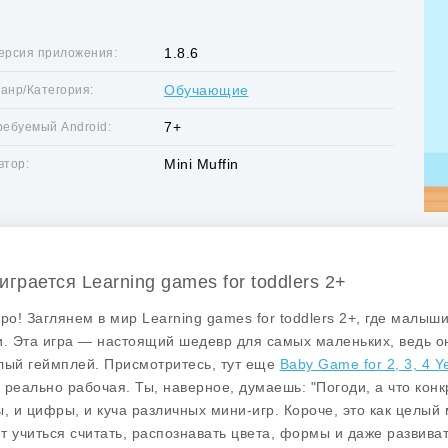
1.8.6
ерсия приложения:
Обучающие
анр/Категория:
7+
ребуемый Android:
Mini Muffin
втор:
играется Learning games for toddlers 2+
бро! Заглянем в мир Learning games for toddlers 2+, где малыши
и. Эта игра — настоящий шедевр для самых маленьких, ведь о
лый геймплей. Присмотритесь, тут еще
Baby Game for 2, 3, 4 
 реально рабочая. Ты, наверное, думаешь: "Погоди, а что конк
ы, и цифры, и куча различных мини-игр. Короче, это как целы
т учиться считать, распознавать цвета, формы и даже развиват