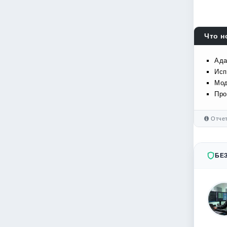
Что н
Ада
Исп
Мод
Про
Отчет
БЕ