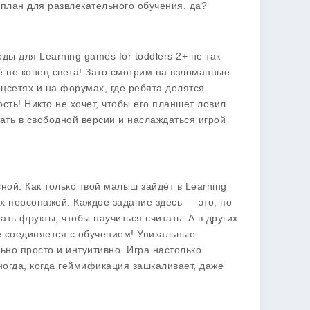
план для развлекательного обучения, да?
ы для Learning games for toddlers 2+ не так
ё не конец света! Зато смотрим на взломанные
оцсетях и на форумах, где ребята делятся
сть! Никто не хочет, чтобы его планшет ловил
ать в свободной версии и наслаждаться игрой
ной. Как только твой малыш зайдёт в Learning
ых персонажей. Каждое задание здесь — это, по
ать фрукты, чтобы научиться считать. А в других
е соединяется с обучением! Уникальные
ьно просто и интуитивно. Игра настолько
ногда, когда геймификация зашкаливает, даже