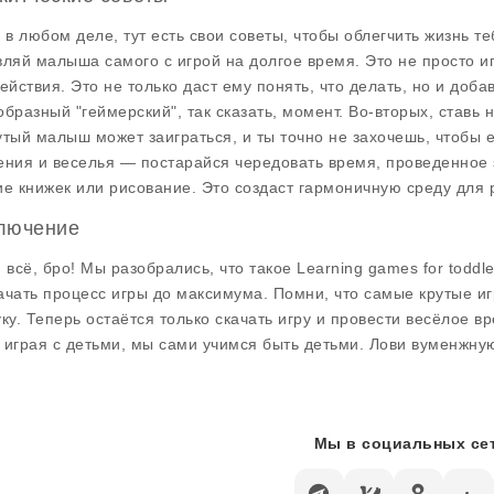
и в любом деле, тут есть свои советы, чтобы облегчить жизнь те
вляй малыша самого с игрой на долгое время. Это не просто и
действия. Это не только даст ему понять, что делать, но и до
образный "геймерский", так сказать, момент. Во-вторых, ставь
утый малыш может заиграться, и ты точно не захочешь, чтобы 
ения и веселья — постарайся чередовать время, проведенное з
ие книжек или рисование. Это создаст гармоничную среду для 
лючение
и всё, бро! Мы разобрались, что такое Learning games for toddle
ачать процесс игры до максимума. Помни, что самые крутые игр
уку. Теперь остаётся только скачать игру и провести весёлое в
 играя с детьми, мы сами учимся быть детьми. Лови вуменжну
Мы в социальных сет