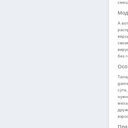
смеш
Мод
А во
расп
верс
свои
виру
без 
Осо
Тепе
game
сути
нужн
меха
друж
взро
Пра