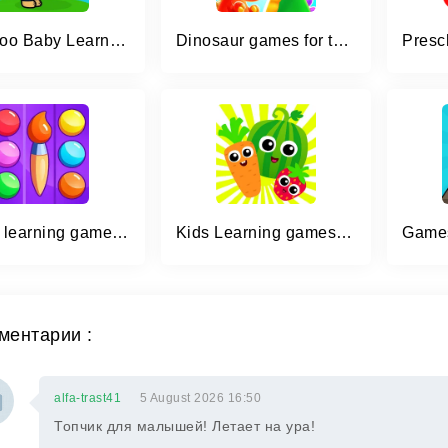
Bimi Boo Baby Learning Games
Dinosaur games for toddlers
Colors learning games for kids
Kids Learning games 4 toddlers
ментарии :
alfa-trast41
5 August 2026 16:50
Топчик для малышей! Летает на ура!