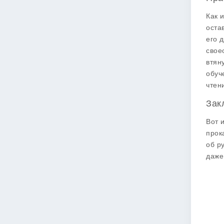
Как 
оста
его 
свое
втян
обуч
чтен
Зак
Вот 
прок
об р
даже