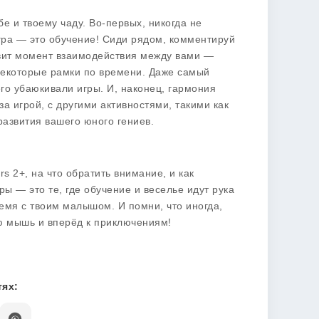
бе и твоему чаду. Во-первых, никогда не
гра — это обучение! Сиди рядом, комментируй
бавит момент взаимодействия между вами —
 некоторые рамки по времени. Даже самый
его убаюкивали игры. И, наконец, гармония
а игрой, с другими активностями, такими как
развития вашего юного гениев.
rs 2+, на что обратить внимание, и как
ы — это те, где обучение и веселье идут рука
ремя с твоим малышом. И помни, что иногда,
ю мышь и вперёд к приключениям!
ях: