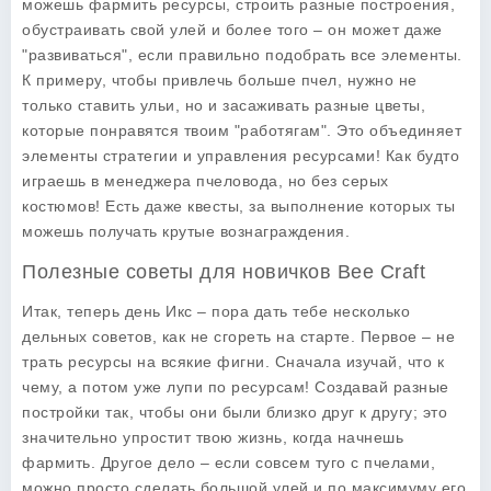
можешь фармить ресурсы, строить разные построения,
обустраивать свой улей и более того – он может даже
"развиваться", если правильно подобрать все элементы.
К примеру, чтобы привлечь больше пчел, нужно не
только ставить ульи, но и засаживать разные цветы,
которые понравятся твоим "работягам". Это объединяет
элементы стратегии и управления ресурсами! Как будто
играешь в менеджера пчеловода, но без серых
костюмов! Есть даже квесты, за выполнение которых ты
можешь получать крутые вознаграждения.
Полезные советы для новичков Bee Craft
Итак, теперь день Икс – пора дать тебе несколько
дельных советов, как не сгореть на старте. Первое – не
трать ресурсы на всякие фигни. Сначала изучай, что к
чему, а потом уже лупи по ресурсам! Создавай разные
постройки так, чтобы они были близко друг к другу; это
значительно упростит твою жизнь, когда начнешь
фармить. Другое дело – если совсем туго с пчелами,
можно просто сделать большой улей и по максимуму его