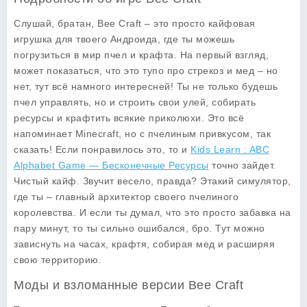
Слушай, братан, Bee Craft – это просто кайфовая
игрушка для твоего Андроида, где ты можешь
погрузиться в мир пчел и крафта. На первый взгляд,
может показаться, что это тупо про стрекоз и мед – но
нет, тут всё намного интересней! Ты не только будешь
пчел управлять, но и строить свои улей, собирать
ресурсы и крафтить всякие приколюхи. Это всё
напоминает Minecraft, но с пчелиным привкусом, так
сказать! Если понравилось это, то и
Kids Learn : ABC
Alphabet Game — Бесконечные Ресурсы
точно зайдет.
Чистый кайф. Звучит весело, правда? Этакий симулятор,
где ты – главный архитектор своего пчелиного
королевства. И если ты думал, что это просто забавка на
пару минут, то ты сильно ошибался, бро. Тут можно
зависнуть на часах, крафтя, собирая мед и расширяя
свою территорию.
Моды и взломанные версии Bee Craft