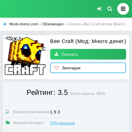
Mods-menu.com
»
Обучающие
» Скачать Bee Craft взлом (Много денег) на Android
Bee Craft (Мод: Много денег)
Скачать
Закладки
Рейтинг: 3.5
Всего оценок: 8900
1.9.3
Версия приложения:
Обучающие
Жанр/Категория: