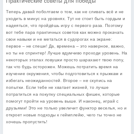
Практические советы для победы
Теперь давай поболтаем о том, как не сливать всё и не
уходить в минус на уровнях. Тут не стоит быть гордым и
надеяться, что пройдёшь игру с первого раза. Поэтому
вот тебе пара
практичных советов
как можно прокачать
свои навыки и не метаться в судорогах на экране:
первое – не спеши! Да, времена – это наверное, важно,
но ты не спринтер! Лучше вдумчиво проходи уровень. На
некоторых этапах ловушки просто шарахают твою попу,
так что будь осторожен. Можешь потратить время на
изучение окружения, чтобы подготовиться к прыжкам и
избегать неожиданностей. Второе – не скупись на
попытки. Если тебе не хватает жизней, то лучше
потратиться на покупку специальных фишек, которые
помогут пройти на уровень выше. И наконец, играй с
друзьями! Это не только увеличит функтор веселья, но и
откроет новые подходы к геймплейю, чего ты точно не
хочешь пропустить!