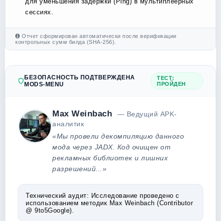
для уменьшения задержки (Ping) в мультиплеерных
сессиях.
Отчет сформирован автоматически после верификации
контрольных сумм билда (SHA-256).
БЕЗОПАСНОСТЬ ПОДТВЕРЖДЕНА
ТЕСТ:
MODS-MENU
ПРОЙДЕН
Max Weinbach
— Ведущий APK-
аналитик
«Мы провели декомпиляцию данного
мода через JADX. Код очищен от
рекламных библиотек и лишних
разрешений...»
Технический аудит:
Исследование проведено с
использованием методик Max Weinbach (Contributor
@ 9to5Google).