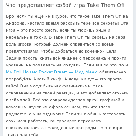
Что представляет собой игра Take Them Off
Бро, если ты еще не в курсе, что такое
Take Them Off
на
Андроид, настало время раскрыть тебе все секреты! Эта
игра – это просто жесть, если ты любишь экшн и
нереальные трюки. В
Take Them Off
ты берешь на себя
роль игрока, который должен справиться со всеми
препятствиями, чтобы добраться до конечной цели.
Задача проста: снять всё лишнее с персонажа и пройти
уровень, не попадаясь на ловушки. Если зашло это, то и
My Doll House: Pocket Dream — Мод Меню
обязательно
попробуйте. Чистый кайф. А ловушки тут – это просто
кайф! Они могут быть как физическими, так и
основанными на твоей реакции, и это добавляет огоньку
в геймплей. Всё это сопровождается яркой графикой и
классным звуковым оформлением, так что глаза
радуются, а уши отдыхают. Если ты любишь заставлять
свой мозг работать, контролируя персонажа,
споткнувшегося о неожиданные преграды, то эта игра
точно для тебя!