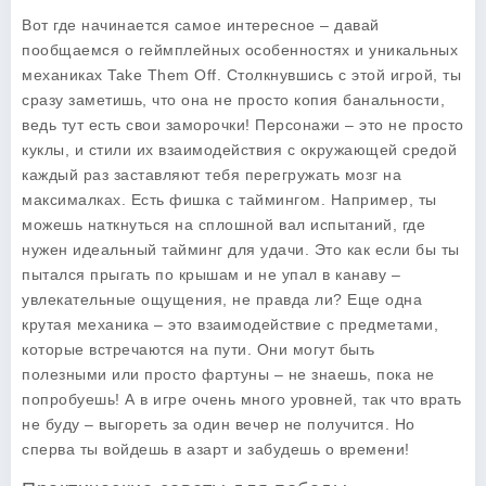
Вот где начинается самое интересное – давай
пообщаемся о
геймплейных особенностях
и уникальных
механиках
Take Them Off
. Столкнувшись с этой игрой, ты
сразу заметишь, что она не просто копия банальности,
ведь тут есть свои заморочки! Персонажи – это не просто
куклы, и стили их взаимодействия с окружающей средой
каждый раз заставляют тебя перегружать мозг на
максималках. Есть фишка с таймингом. Например, ты
можешь наткнуться на сплошной вал испытаний, где
нужен идеальный тайминг для удачи. Это как если бы ты
пытался прыгать по крышам и не упал в канаву –
увлекательные ощущения, не правда ли? Еще одна
крутая механика – это взаимодействие с предметами,
которые встречаются на пути. Они могут быть
полезными или просто фартуны – не знаешь, пока не
попробуешь! А в игре очень много уровней, так что врать
не буду – выгореть за один вечер не получится. Но
сперва ты войдешь в азарт и забудешь о времени!