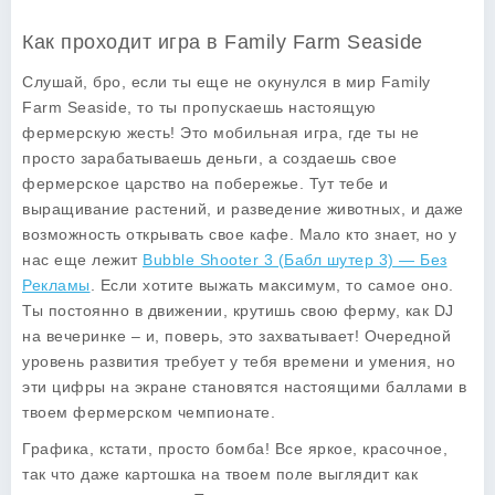
Как проходит игра в Family Farm Seaside
Слушай, бро, если ты еще не окунулся в мир
Family
Farm Seaside
, то ты пропускаешь настоящую
фермерскую жесть! Это мобильная игра, где ты не
просто зарабатываешь деньги, а создаешь свое
фермерское царство на побережье. Тут тебе и
выращивание растений, и разведение животных, и даже
возможность открывать свое кафе. Мало кто знает, но у
нас еще лежит
Bubble Shooter 3 (Бабл шутер 3) — Без
Рекламы
. Если хотите выжать максимум, то самое оно.
Ты постоянно в движении, крутишь свою ферму, как DJ
на вечеринке – и, поверь, это захватывает! Очередной
уровень развития требует у тебя времени и умения, но
эти цифры на экране становятся настоящими баллами в
твоем фермерском чемпионате.
Графика, кстати, просто бомба! Все яркое, красочное,
так что даже картошка на твоем поле выглядит как