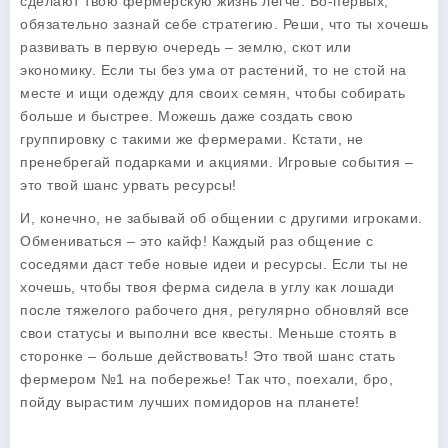
сделают твою фермерскую жизнь легче. Во-первых,
обязательно зазнай себе стратегию. Реши, что ты хочешь
развивать в первую очередь – землю, скот или
экономику. Если ты без ума от растений, то не стой на
месте и ищи одежду для своих семян, чтобы собирать
больше и быстрее. Можешь даже создать свою
группировку с такими же фермерами. Кстати, не
пренебрегай подарками и акциями. Игровые события –
это твой шанс урвать ресурсы!
И, конечно, не забывай об общении с другими игроками.
Обмениваться – это кайф! Каждый раз общение с
соседями даст тебе новые идеи и ресурсы. Если ты не
хочешь, чтобы твоя ферма сидела в углу как лошади
после тяжелого рабочего дня, регулярно обновляй все
свои статусы и выполни все квесты. Меньше стоять в
сторонке – больше действовать! Это твой шанс стать
фермером №1 на побережье! Так что, поехали, бро,
пойду вырастим лучших помидоров на планете!