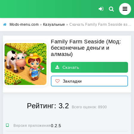
Mods-menu.com
»
Казуальные
» Скачать Family Farm Seaside взлом на бесконечные деньги и алмазы на телефон
Family Farm Seaside (Мод:
бесконечные деньги и
алмазы)
Скачать
Закладки
Рейтинг: 3.2
Всего оценок: 8900
0.2.5
Версия приложения: