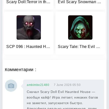
Scary Doll:Terror in the Cabin
Evil Scary Snowman Games 3d
SCP 096 : Haunted House
Scary Tale: The Evil Witch
Комментарии :
ambimbo21480
7 June 2026 05:50
Скачал Scary Doll Evil Haunted House —
вообще кайф! Игра летает, никаких багов
не заметил, запускается быстро.
Атмосфера реально напряженная, прям