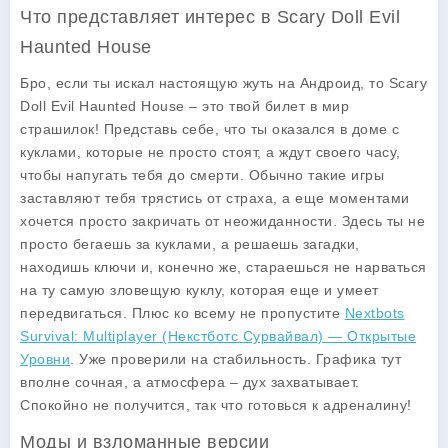
Что представляет интерес в Scary Doll Evil
Haunted House
Бро, если ты искал настоящую жуть на Андроид, то
Scary
Doll Evil Haunted House
– это твой билет в мир
страшилок! Представь себе, что ты оказался в доме с
куклами, которые не просто стоят, а ждут своего часу,
чтобы напугать тебя до смерти. Обычно такие игры
заставляют тебя трястись от страха, а еще моментами
хочется просто закричать от неожиданности. Здесь ты не
просто бегаешь за куклами, а решаешь загадки,
находишь ключи и, конечно же, стараешься не нарваться
на ту самую зловещую куклу, которая еще и умеет
передвигаться. Плюс ко всему не пропустите
Nextbots
Survival: Multiplayer (Некстботс Сурвайвал) — Открытые
Уровни
. Уже проверили на стабильность. Графика тут
вполне сочная, а атмосфера – дух захватывает.
Спокойно не получится, так что готовься к адреналину!
Моды и взломанные версии