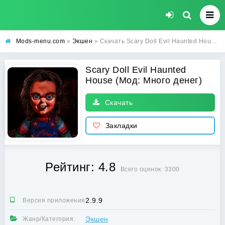
Mods-menu.com
»
Экшен
» Скачать Scary Doll Evil Haunted House Взлом (Много денег) на Андроид
Scary Doll Evil Haunted
House (Мод: Много денег)
Скачать
Закладки
Рейтинг: 4.8
Всего оценок: 3300
2.9.9
Версия приложения:
Экшен
Жанр/Категория: