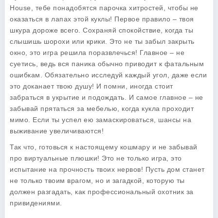
House
, тебе понадобятся парочка хитростей, чтобы не
оказаться в лапах этой куклы! Первое правило – твоя
шкура дороже всего. Сохраняй спокойствие, когда ты
слышишь шорохи или крики. Это не ты забыл закрыть
окно, это игра решила поразвлечься! Главное – не
суетись, ведь вся паника обычно приводит к фатальным
ошибкам. Обязательно исследуй каждый угол, даже если
это доканает твою душу! И помни, иногда стоит
забраться в укрытие и подождать. И самое главное – не
забывай прятаться за мебелью, когда кукла проходит
мимо. Если ты успел ею замаскироваться, шансы на
выживание увеличиваются!
Так что, готовься к настоящему кошмару и не забывай
про виртуальные плюшки! Это не только игра, это
испытание на прочность твоих нервов! Пусть дом станет
не только твоим врагом, но и загадкой, которую ты
должен разгадать, как профессиональный охотник за
привидениями.