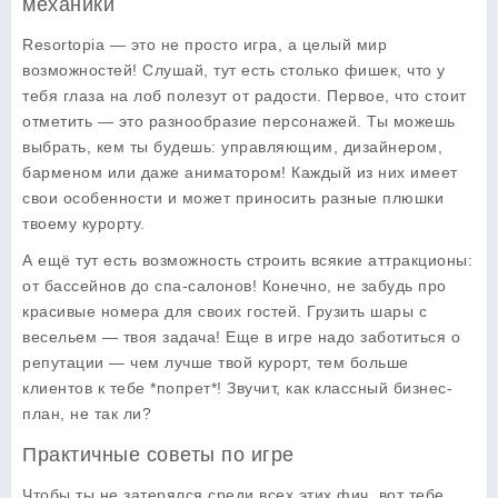
механики
Resortopia
— это не просто игра, а целый мир
возможностей! Слушай, тут есть столько фишек, что у
тебя глаза на лоб полезут от радости. Первое, что стоит
отметить — это
разнообразие персонажей
. Ты можешь
выбрать, кем ты будешь: управляющим, дизайнером,
барменом или даже аниматором! Каждый из них имеет
свои особенности и может приносить разные плюшки
твоему курорту.
А ещё тут есть возможность строить всякие аттракционы:
от бассейнов до спа-салонов! Конечно, не забудь про
красивые номера для своих гостей. Грузить шары с
весельем — твоя задача! Еще в игре надо заботиться о
репутации — чем лучше твой курорт, тем больше
клиентов к тебе *попрет*! Звучит, как классный бизнес-
план, не так ли?
Практичные советы по игре
Чтобы ты не затерялся среди всех этих фич, вот тебе