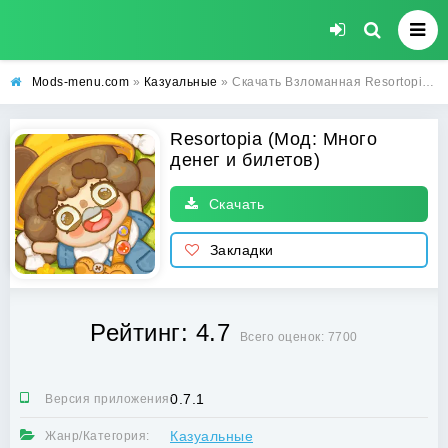
Mods-menu.com
»
Казуальные
» Скачать Взломанная Resortopia (Много денег и билетов) на Андроид бесплатно
Resortopia (Мод: Много
денег и билетов)
Скачать
Закладки
Рейтинг: 4.7
Всего оценок: 7700
0.7.1
Версия приложения:
Казуальные
Жанр/Категория: