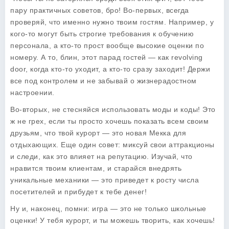
пару практичных советов, бро! Во-первых, всегда
проверяй, что именно нужно твоим гостям. Например, у
кого-то могут быть строгие требования к обучению
персонала, а кто-то прост вообще высокие оценки по
номеру. А то, блин, этот парад гостей — как revolving
door, когда кто-то уходит, а кто-то сразу заходит! Держи
все под контролем и не забывай о жизнерадостном
настроении.
Во-вторых, не стесняйся использовать
моды и коды
! Это
ж не грех, если ты просто хочешь показать всем своим
друзьям, что твой курорт — это новая Мекка для
отдыхающих. Еще один совет: миксуй свои аттракционы
и следи, как это влияет на репутацию. Изучай, что
нравится твоим клиентам, и старайся внедрять
уникальные механики — это приведет к росту числа
посетителей и прибудет к тебе денег!
Ну и, наконец, помни: игра — это не только школьные
оценки! У тебя курорт, и ты можешь творить, как хочешь!