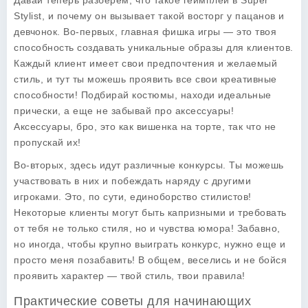
Давай теперь разберем, что такое геймплей в
Super
Stylist
, и почему он вызывает такой восторг у пацанов и
девчонок. Во-первых, главная фишка игры — это твоя
способность создавать уникальные образы для клиентов.
Каждый клиент имеет свои предпочтения и желаемый
стиль, и тут ты можешь проявить все свои креативные
способности! Подбирай костюмы, находи идеальные
прически, а еще не забывай про аксессуары!
Аксессуары, бро, это как вишенка на торте, так что не
пропускай их!
Во-вторых, здесь идут различные конкурсы. Ты можешь
участвовать в них и побеждать наряду с другими
игроками. Это, по сути, единоборство стилистов!
Некоторые клиенты могут быть капризными и требовать
от тебя не только стиля, но и чувства юмора! Забавно,
но иногда, чтобы крупно выиграть конкурс, нужно еще и
просто меня позабавить! В общем, веселись и не бойся
проявить характер — твой стиль, твои правила!
Практические советы для начинающих