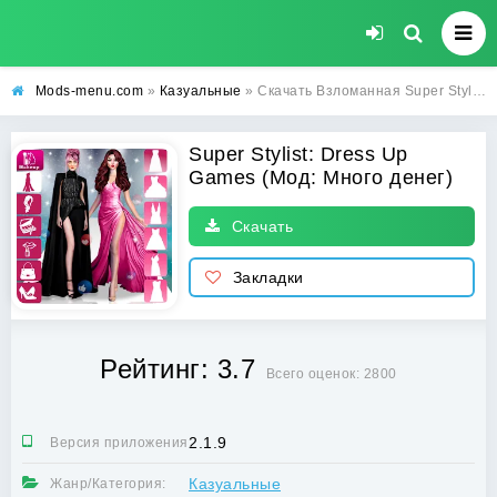
Mods-menu.com
»
Казуальные
» Скачать Взломанная Super Stylist: Dress Up Games на Андроид (Много денег)
Super Stylist: Dress Up
Games (Мод: Много денег)
Скачать
Закладки
Рейтинг: 3.7
Всего оценок: 2800
2.1.9
Версия приложения:
Казуальные
Жанр/Категория: