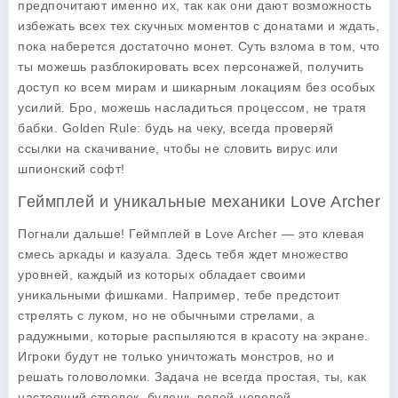
предпочитают именно их, так как они дают возможность
избежать всех тех скучных моментов с донатами и ждать,
пока наберется достаточно монет. Суть взлома в том, что
ты можешь разблокировать всех персонажей, получить
доступ ко всем мирам и шикарным локациям без особых
усилий. Бро, можешь насладиться процессом, не тратя
бабки. Golden Rule: будь на чеку, всегда проверяй
ссылки на скачивание, чтобы не словить вирус или
шпионский софт!
Геймплей и уникальные механики Love Archer
Погнали дальше! Геймплей в Love Archer — это клевая
смесь аркады и казуала. Здесь тебя ждет множество
уровней, каждый из которых обладает своими
уникальными фишками. Например, тебе предстоит
стрелять с луком, но не обычными стрелами, а
радужными, которые распыляются в красоту на экране.
Игроки будут не только уничтожать монстров, но и
решать головоломки. Задача не всегда простая, ты, как
настоящий стрелок, будешь волей-неволей