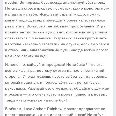
профи! Во-первых, бро, всегда анализируй обстановку.
Не спеши стрелять сразу, посмотри, какие монстры могут
нападать на тебя. Используй стрелы мудро, помни,
мягкий подход всегда приводит к более качественному
результату. Во-вторых, не забывай про обучение! Игра
предлагает полезные туторіалы, которые помогут легче
осваиваться с механикой. В-третьих, также круто иметь
наготове несколько стратегий на случай, если ты уперся
в стену. Ищи альтернативные пути, иногда нужно просто
немного отойти назад!
И, конечно, кайфуй от процесса! Не забывай, что это
всего лишь игра, поэтому смотри на нее с позитивной
стороны. Иногда можешь просто выбраться на уровень,
который нравится, и порасслабляться, не гонись за
рекордами. Развивай свою меткость, общайся с другими
игроками — это очень круто и может привести к новым,
тандемным успехам на поле боя!
В общем, Love Archer: Rainbow Monster предлагает не
просто развлечения, но и настоящий вызов! Не забудь