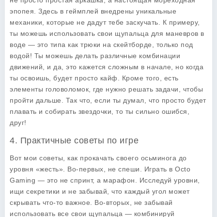
не просто простая аркашка, а настоящая мореходная
эпопея. Здесь в геймплей внедрены уникальные
механики, которые не дадут тебе заскучать. К примеру,
ты можешь использовать свои щупальца для маневров в
воде — это типа как трюки на скейтборде, только под
водой! Ты можешь делать различные комбинации
движений, и да, это кажется сложным в начале, но когда
ты освоишь, будет просто кайф. Кроме того, есть
элементы головоломок, где нужно решать задачи, чтобы
пройти дальше. Так что, если ты думал, что просто будет
плавать и собирать звездочки, то ты сильно ошибся,
друг!
4. Практичные советы по игре
Вот мои советы, как прокачать своего осьминога до
уровня «жесть». Во-первых, не спеши. Играть в Octo
Gaming — это не спринт, а марафон. Исследуй уровни,
ищи секретики и не забывай, что каждый угол может
скрывать что-то важное. Во-вторых, не забывай
использовать все свои щупальца — комбинируй