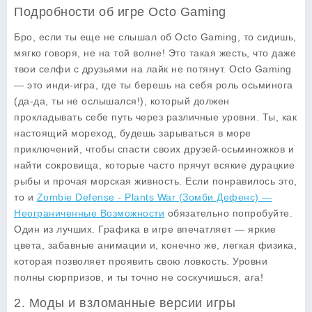
Подробности об игре Octo Gaming
Бро, если ты еще не слышал об Octo Gaming, то сидишь,
мягко говоря, не на той волне! Это такая жесть, что даже
твои селфи с друзьями на лайк не потянут. Octo Gaming
— это инди-игра, где ты берешь на себя роль осьминога
(да-да, ты не ослышался!), который должен
прокладывать себе путь через различные уровни. Ты, как
настоящий мореход, будешь зарываться в море
приключений, чтобы спасти своих друзей-осьминожков и
найти сокровища, которые часто прячут всякие дурацкие
рыбы и прочая морская живность. Если понравилось это,
то и
Zombie Defense - Plants War (Зомби Дефенс) —
Неограниченные Возможности
обязательно попробуйте.
Один из лучших. Графика в игре впечатляет — яркие
цвета, забавные анимации и, конечно же, легкая физика,
которая позволяет проявить свою ловкость. Уровни
полны сюрпризов, и ты точно не соскучишься, ага!
2. Моды и взломанные версии игры