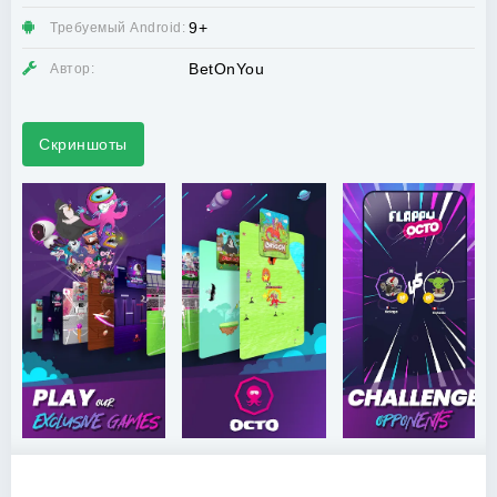
9+
Требуемый Android:
BetOnYou
Автор:
Скриншоты