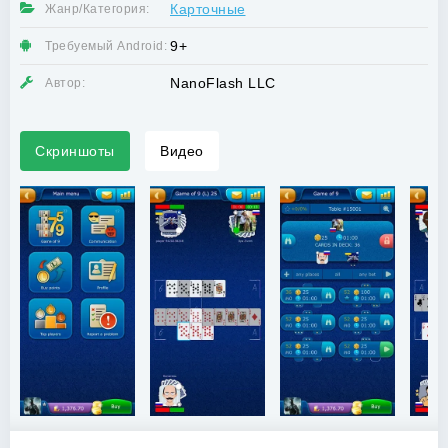
Карточные
Жанр/Категория:
9+
Требуемый Android:
NanoFlash LLC
Автор:
Скриншоты
Видео