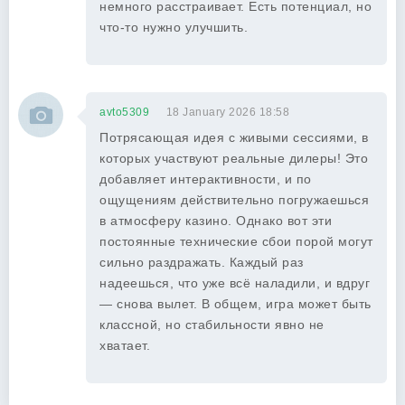
немного расстраивает. Есть потенциал, но
что-то нужно улучшить.
avto5309
18 January 2026 18:58
Потрясающая идея с живыми сессиями, в
которых участвуют реальные дилеры! Это
добавляет интерактивности, и по
ощущениям действительно погружаешься
в атмосферу казино. Однако вот эти
постоянные технические сбои порой могут
сильно раздражать. Каждый раз
надеешься, что уже всё наладили, и вдруг
— снова вылет. В общем, игра может быть
классной, но стабильности явно не
хватает.