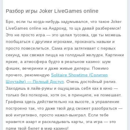
Разбор игры Joker LiveGames online
Бро, если ты когда-нибудь задумывался, что такое
Joker
LiveGames online
на Андроид, то ща давай разберемся!
Это не просто игра — это целая тусовка, где ты можешь
пообщаться с другими игроками, прокачать навыки и
просто повеселиться. Сама игра затягивает с первых
секунд, как свежая пицца на голодный желудок. Картинки
яркие, а атмосфера будто в реальном казино: шум
фишек, вечеринки и даже живые дилеры. Помимо
прочего, рекомендую
Solitaire Showtime (Солитер
Шоутайм) — Полный Доступ
. Очень достойный релиз.
Заходишь в лайв-румы и ощущаешь себя как в кино —
только без попкорна, хотя он, в принципе, не помешает.
Графика здесь действительно на высоте, а управление
построено так, что даже твой дед сможет разобраться —
всё интуитивно, просто нажал-выиграл. Если тебе
нравится азарт и раскладывать карты, эта игра — это
прям твой билет в мир казино!