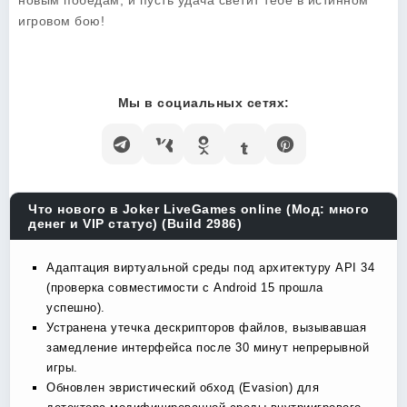
новым победам, и пусть удача светит тебе в истинном
игровом бою!
Мы в социальных сетях:
Что нового в Joker LiveGames online (Мод: много
денег и VIP статус) (Build 2986)
Адаптация виртуальной среды под архитектуру API 34
(проверка совместимости с Android 15 прошла
успешно).
Устранена утечка дескрипторов файлов, вызывавшая
замедление интерфейса после 30 минут непрерывной
игры.
Обновлен эвристический обход (Evasion) для