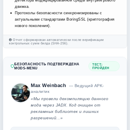
детектора модифицированной среды внутриигрового
движка.
Протоколы безопасности синхронизированы с
актуальными стандартами BoringSSL (криптография
нового поколения).
Отчет сформирован автоматически после верификации
контрольных сумм билда (SHA-256).
БЕЗОПАСНОСТЬ ПОДТВЕРЖДЕНА
ТЕСТ:
MODS-MENU
ПРОЙДЕН
Max Weinbach
— Ведущий APK-
аналитик
«Мы провели декомпиляцию данного
мода через JADX. Код очищен от
рекламных библиотек и лишних
разрешений...»