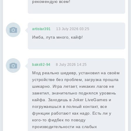
рекомендую всем!
artistar391
13 July 2026 03:25
Имба, лута много, кайф!
baks92-94
8 July 2026 14:25
Мод реально шедевр, установил на своём
устройстве без проблем, загрузка прошла
шикарно. Игра летает, никаких лагов не
заметил, значительно поднялся уровень
кайфа. Заходишь в Joker LiveGames и
погружаешься в полный контакт, все
функции работают как надо. Есть ли у
кого-то фидбек по поводу
производительности на слабых