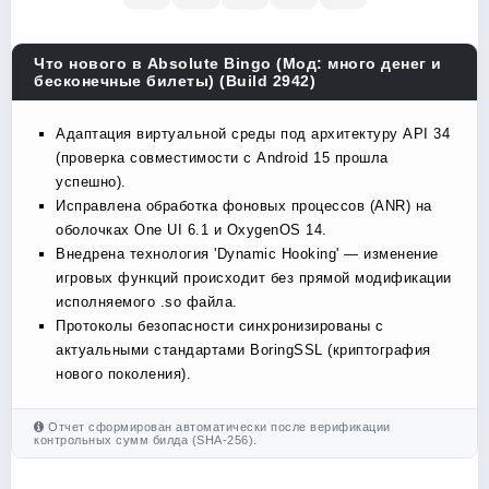
Что нового в Absolute Bingo (Мод: много денег и
бесконечные билеты) (Build 2942)
Адаптация виртуальной среды под архитектуру API 34
(проверка совместимости с Android 15 прошла
успешно).
Исправлена обработка фоновых процессов (ANR) на
оболочках One UI 6.1 и OxygenOS 14.
Внедрена технология 'Dynamic Hooking' — изменение
игровых функций происходит без прямой модификации
исполняемого .so файла.
Протоколы безопасности синхронизированы с
актуальными стандартами BoringSSL (криптография
нового поколения).
Отчет сформирован автоматически после верификации
контрольных сумм билда (SHA-256).