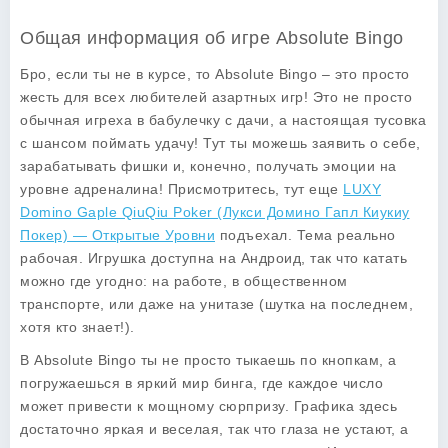
Общая информация об игре Absolute Bingo
Бро, если ты не в курсе, то Absolute Bingo – это просто
жесть для всех любителей азартных игр! Это не просто
обычная игреха в бабулечку с дачи, а настоящая тусовка
с шансом поймать удачу! Тут ты можешь заявить о себе,
зарабатывать фишки и, конечно, получать эмоции на
уровне адреналина! Присмотритесь, тут еще
LUXY
Domino Gaple QiuQiu Poker (Лукси Домино Гапл Киукиу
Покер) — Открытые Уровни
подъехал. Тема реально
рабочая. Игрушка доступна на Андроид, так что катать
можно где угодно: на работе, в общественном
транспорте, или даже на унитазе (шутка на последнем,
хотя кто знает!).
В Absolute Bingo ты не просто тыкаешь по кнопкам, а
погружаешься в яркий мир бинга, где каждое число
может привести к мощному сюрпризу. Графика здесь
достаточно яркая и веселая, так что глаза не устают, а