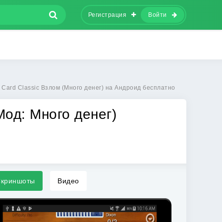
Регистрация
Войти
 Card Classic Взлом (Много денег) на Андроид бесплатно
Мод: Много денег)
криншоты
Видео