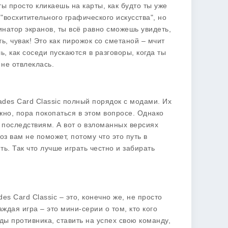
ты просто кликаешь на карты, как будто ты уже
"восхитительного графического искусства", но
инатор экранов, ты всё равно сможешь увидеть,
ь, чувак! Это как пирожок со сметаной – мчит
ь, как соседи пускаются в разговоры, когда ты
 не отвлеклась.
des Card Classic
полный порядок с модами. Их
ожно, пора покопаться в этом вопросе. Однако
 последствиям. А вот о взломанных версиях
оз вам не поможет, потому что это путь в
ь. Так что лучше играть честно и забирать
des Card Classic
– это, конечно же, не просто
аждая игра – это мини-серии о том, кто кого
ды противника, ставить на успех свою команду,