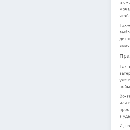
и см
моча
чтоб
Такж
выбр
дико
вмес
Пра
Так,
зате
уже 
пойм
Во-в
или 
прос
в уд
И, н