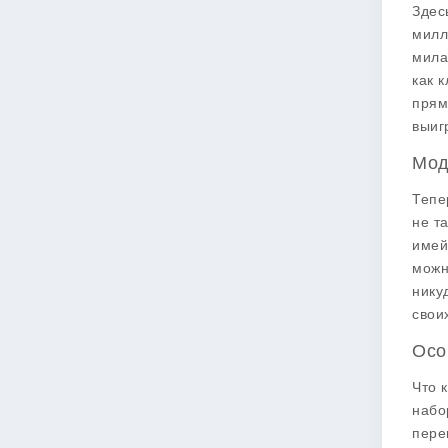
Здес
милл
мила
как 
прям
выиг
Мод
Тепе
не т
имей
можн
нику
свои
Осо
Что 
набо
пере