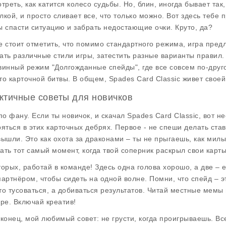
отреть, как катится колесо судьбы. Но, блин, иногда бывает так
лкой, и просто сливает все, что только можно. Вот здесь тебе 
ы спасти ситуацию и забрать недостающие очки. Круто, да?
е стоит отметить, что помимо стандартного режима, игра пред
ать различные стили игры, затестить разные варианты правил.
винный режим "Долгожданные спейды", где все совсем по-друг
то карточной битвы. В общем,
Spades Card Classic живет свое
ктичные советы для новичков
 по фану. Если ты новичок, и скачал
Spades Card Classic
, вот н
ряться в этих карточных дебрях. Первое - не спеши делать ста
вышли. Это как охота за драконами – ты не прыгаешь, как мил
ать тот самый момент, когда твой соперник раскрыл свои карты
торых, работай в команде! Здесь одна голова хорошо, а две –
партнёром, чтобы сидеть на одной волне. Помни, что спейд – э
то тусоваться, а добиваться результатов. Читай местные мемы 
аре. Включай креатив!
аконец, мой любимый совет: не грусти, когда проигрываешь. В