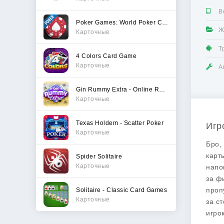
В
Poker Games: World Poker Club
Ж
Карточные
Т
4 Colors Card Game
Карточные
А
Gin Rummy Extra - Online Rummy
Карточные
Texas Holdem - Scatter Poker
Игр
Карточные
Бро,
карт
Spider Solitaire
Карточные
напо
за ф
проп
Solitaire - Classic Card Games
Карточные
за с
игро