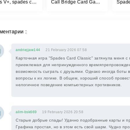
Spades V+, spades card game
Call Bridge Card Game - Spades
ментарии :
andriejjaw144
21 February 2026 07:58
Карточная игра "Spades Card Classic" затянула меня с
приемлемая для непринужденного времяпрепровожден
возможность сыграть с друзьями. Однако иногда боты в
вопросы к их логике. В общем, хороший способ провес
нелогичное поведение компьютерных противников.
alim-bsk669
19 February 2026 20:58
Старые добрые спады! Удачно подобранные карты и пр
Графика простая, но в этом есть свой шарм. Чудно пр