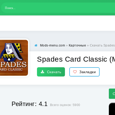
Mods-menu.com
»
Карточные
» Скачать Spades
Spades Card Classic (
Скачать
Закладки
С
Рейтинг: 4.1
Всего оценок: 5900