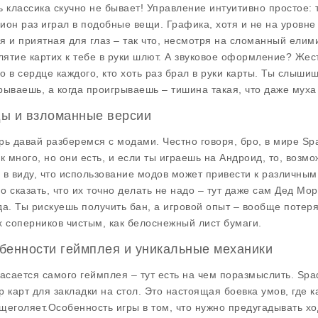
ь классика скучно не бывает! Управление интуитивно простое: 
ион раз играл в подобные вещи. Графика, хотя и не на уровне 
я и приятная для глаз – так что, несмотря на сломанный елим
клятие картих к тебе в руки шлют. А звуковое оформление? Жест
о в сердце каждого, кто хоть раз брал в руки карты. Ты слышиш
рываешь, а когда проигрываешь – тишина такая, что даже муха
ы и взломанные версии
рь давай разберемся с модами. Честно говоря, бро, в мире
Spa
ак много, но они есть, и если ты играешь на Андроид, то, возм
 в виду, что использование модов может привести к различным
о сказать, что их точно делать не надо – тут даже сам Дед Мор
да. Ты рискуешь получить бан, а игровой опыт – вообще потерят
х соперников чистым, как белоснежный лист бумаги.
бенности геймплея и уникальные механики
касается самого геймплея – тут есть на чем поразмыслить.
Spa
р карт для закладки на стол. Это настоящая боевка умов, где к
щеголяет.Особенность игры в том, что нужно предугадывать хо