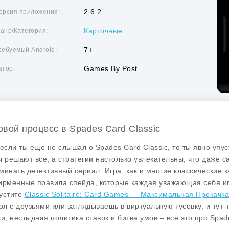
2.6.2
ерсия приложения:
Карточные
анр/Категория:
7+
ребуемый Android:
Games By Post
втор:
овой процесс в Spades Card Classic
 если ты еще не слышал о
Spades Card Classic
, то ты явно упус
ы решают все, а стратегии настолько увлекательны, что даже
минать детективный сериал. Игра, как и многие классические 
ирменные правила спейда, которые каждая уважающая себя иг
устите
Classic Solitaire: Card Games — Максимальная Прокачка
тол с друзьями или заглядываешь в виртуальную тусовку, и тут
ки, нестыдная политика ставок и битва умов – все это про
Spade