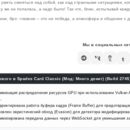
о уметь смеяться над собой, как над странными ситуациями, ког
су же не попалась, а надо было! Так что, блин, испытывай кажд
мни, бро: главное – это не победа, а атмосфера и общение с д
Мы в социальных сет
ового в Spades Card Classic (Мод: Много денег) (Build 2745
имизация распределения ресурсов GPU при использовании Vulkan AP
.
рректирована работа буфера кадра (Frame Buffer) для предотвраще
овлен эвристический обход (Evasion) для детектора модифицирова
имизирована передача данных через WebSocket для уменьшения за