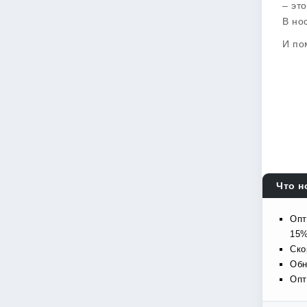
– эт
В но
И по
Что н
Опт
15%
Ско
Обн
Опт