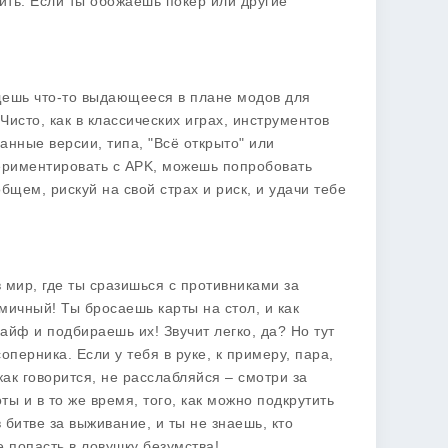
щить. Если ты обожаешь покер или другие
ищешь что-то выдающееся в плане модов для
 Чисто, как в классических играх, инструментов
анные версии, типа, "Всё открыто" или
периментировать с APK, можешь попробовать
общем, рискуй на свой страх и риск, и удачи тебе
 в мир, где ты сразишься с противниками за
ичный! Ты бросаешь карты на стол, и как
 кайф и подбираешь их! Звучит легко, да? Но тут
оперника. Если у тебя в руке, к примеру, пара,
как говорится, не расслабляйся – смотри за
ы и в то же время, того, как можно подкрутить
 битве за выживание, и ты не знаешь, кто
е попасть в ловушку безумства!