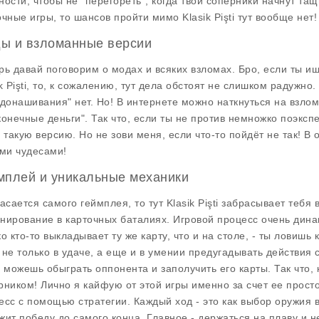
ности, чтобы не "перегореть", когда твои соперники начнут та
очные игры, то шансов пройти мимо Klasik Pişti тут вообще нет!
ы и взломанные версии
рь давай поговорим о модах и всяких взломах. Бро, если ты 
k Pişti, то, к сожалению, тут дела обстоят не слишком радужно.
"донашивания" нет. Но! В интернете можно наткнуться на взлом
конечные деньги". Так что, если ты не против немножко поэкс
ь такую версию. Но не зови меня, если что-то пойдёт не так! В 
ими чудесами!
мплей и уникальные механики
касается самого геймплея, то тут Klasik Pişti забрасывает тебя
нирование в карточных баталиях. Игровой процесс очень динам
ко кто-то выкладывает ту же карту, что и на столе, - ты ловишь
 не только в удаче, а еще и в умении предугадывать действия с
ы можешь обыграть оппонента и заполучить его карты. Так что, 
рником! Лично я кайфую от этой игры именно за счет ее простот
есс с помощью стратегии. Каждый ход - это как выбор оружия в
жит победу до самого конца. Главное - держаться на плаву и н