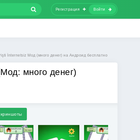
Регистрация
Войти
işti İnternetsiz Мод (много денег) на Андроид бесплатно
z (Мод: много денег)
криншоты