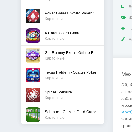
В
Poker Games: World Poker Club
Ж
Карточные
Т
4 Colors Card Game
Карточные
А
Gin Rummy Extra - Online Rummy
Карточные
Texas Holdem - Scatter Poker
Меха
Карточные
Эй, 
а на
Spider Solitaire
Карточные
заба
можн
мост
Solitaire - Classic Card Games
Карточные
зали
граф