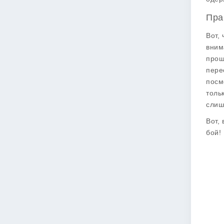
Пра
Вот,
вним
прош
пере
посм
толь
слиш
Вот,
бой!