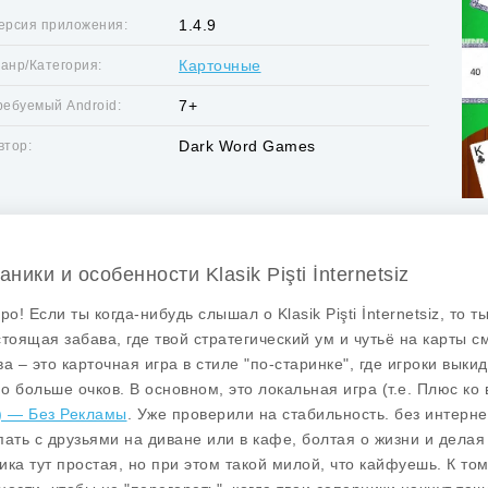
1.4.9
ерсия приложения:
Карточные
анр/Категория:
7+
ребуемый Android:
Dark Word Games
втор:
ники и особенности Klasik Pişti İnternetsiz
бро! Если ты когда-нибудь слышал о
Klasik Pişti İnternetsiz
, то т
стоящая забава, где твой стратегический ум и чутьё на карты с
ва – это карточная игра в стиле "по-старинке", где игроки вык
о больше очков. В основном, это локальная игра (т.е. Плюс ко
) — Без Рекламы
. Уже проверили на стабильность. без интерне
пать с друзьями на диване или в кафе, болтая о жизни и делая
ика тут простая, но при этом такой милой, что кайфуешь. К то