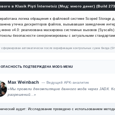
вого в Klasik Pişti İnternetsiz (Мод: много денег) (Build 273
еработана логика обращения к файловой системе Scoped Storage д
ранена утечка дескрипторов файлов, вызывавшая замедление инте
-меню v4.0: реализована маскировка системных вызовов (Syscalls)
токолы безопасности синхронизированы с актуальными стандартами
 сформирован автоматически после верификации контрольных сумм билда (SH
ЗОПАСНОСТЬ ПОДТВЕРЖДЕНА MODS-MENU
Max Weinbach
— Ведущий APK-аналитик
«Мы провели декомпиляцию данного мода через JADX. К
разрешений...»
нический аудит:
Исследование проведено с использованием методик 