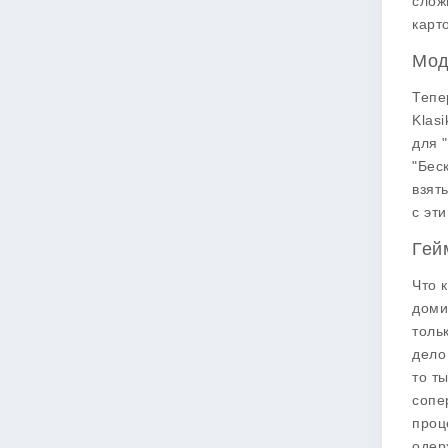
слож
карт
Мод
Тепе
Klasi
для 
"Бес
взят
с эт
Гей
Что 
доми
толь
дело
то т
сопе
проц
одер