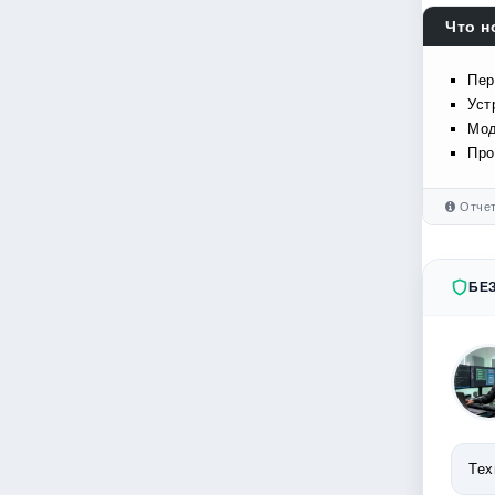
Что но
Пер
Уст
Мод
Про
Отчет
БЕ
Тех