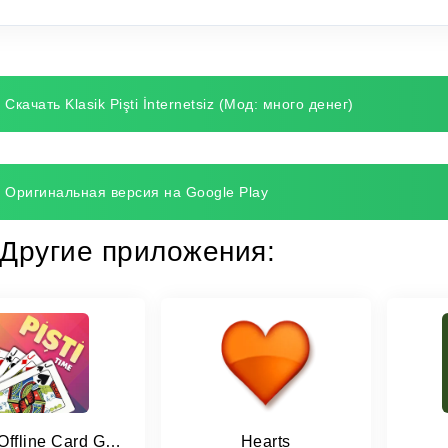
Скачать Klasik Pişti İnternetsiz (Мод: много денег)
Оригинальная версия на Google Play
Другие приложения:
Pisti - Offline Card Games
Hearts