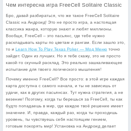
Чем интересна игра FreeCell Solitaire Classic
Бро, давай разбираться, что же такое
FreeCell Solitaire
Classic
на Андроид! Это не просто игра, а настоящая
классика жанра, которую знают и любят миллионы.
Вообще, FreeCell – это пасьянс, где тебе нужно
раскладывать карты по цветам и рангам. Если зашло это,
то и
Learn How To Play Texas Poker — Мод Меню
точно
зайдет. Один из лучших. Но я тебе скажу, это не просто
какой-то скучный расклад. Это реально зашкаливающее
испытание для твоего логического мышления!
Почему именно FreeCell? Все просто: в этой игре каждая
карта доступна с самого начала, и ты не зависишь от
удачи, как в других пасьянсах. Тут нужна стратегия, а не
везение! Поэтому, когда ты берешься за FreeCell, ты как
будто попадаешь в мир, где каждое твоё решение имеет
значение. И, правда, каждый раз, когда ты проходишь
уровень, ты чувствуешь себя настоящим гением,
готовым покорять мир! Установка на Андроид делает