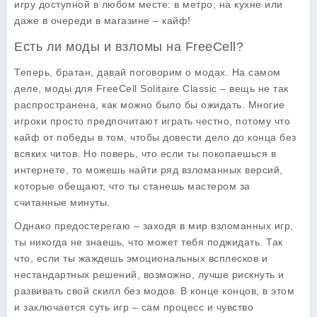
игру доступной в любом месте: в метро, на кухне или
даже в очереди в магазине – кайф!
Есть ли моды и взломы на FreeCell?
Теперь, братан, давай поговорим о
модах
. На самом
деле, моды для FreeCell Solitaire Classic – вещь не так
распространена, как можно было бы ожидать. Многие
игроки просто предпочитают играть честно, потому что
кайф от победы в том, чтобы довести дело до конца без
всяких читов. Но поверь, что если ты покопаешься в
интернете, то можешь найти ряд
взломанных версий
,
которые обещают, что ты станешь мастером за
считанные минуты.
Однако предостерегаю – заходя в мир взломанных игр,
ты никогда не знаешь, что может тебя поджидать. Так
что, если ты жаждешь эмоциональных всплесков и
нестандартных решений, возможно, лучше рискнуть и
развивать свой скилл без модов. В конце концов, в этом
и заключается суть игр – сам процесс и чувство