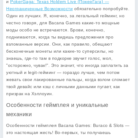
и
PokerGaga: Texas Holdem Live (ПокерГага) —
Неограниченные Возможности
обязательно попробуйте.
Один из лучших. Я, конечно, за легальный гейминг, но
честно говоря, для Bacana Games какие-то мощные
моды особо не встречаются. Брови, конечно,
поднимаются, когда ты видишь предложения про
взломанные версии. Они, как правило, обещают
бесконечные монеты или какие-то суперсилы, но
знаешь, где-то там в подкорке звучит голос, мол,
"осторожно, чувак!". Это значит, что иногда заплатить за
уютный и legit-гейминг — гораздо лучше, чем потом
жевать свои лакированные пальцы, когда взлом сломает
твой девайс или кэш с личными данными пугает, как
призрак на Хэллоуин.
Особенности геймплея и уникальные
механики
Особенности геймплея Bacana Games: Buraco & Slots —
это настоящая жесть! Во-первых, ты получаешь