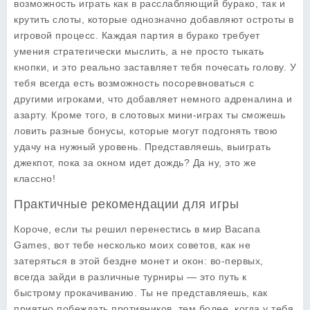
возможность играть как в расслабляющий бурако, так и
крутить слоты, которые однозначно добавляют остроты в
игровой процесс. Каждая партия в бурако требует
умения стратегически мыслить, а не просто тыкать
кнопки, и это реально заставляет тебя почесать голову. У
тебя всегда есть возможность посоревноваться с
другими игроками, что добавляет немного адреналина и
азарту. Кроме того, в слотовых мини-играх ты сможешь
ловить разные бонусы, которые могут подгонять твою
удачу на нужный уровень. Представляешь, выиграть
джекпот, пока за окном идет дождь? Да ну, это же
классно!
Практичные рекомендации для игры
Короче, если ты решил перенестись в мир Bacana
Games, вот тебе несколько моих советов, как не
затеряться в этой бездне монет и окон: во-первых,
всегда зайди в различные турниры — это путь к
быстрому прокачиванию. Ты не представляешь, как
приятно побеждать противников, тем более, когда у тебя