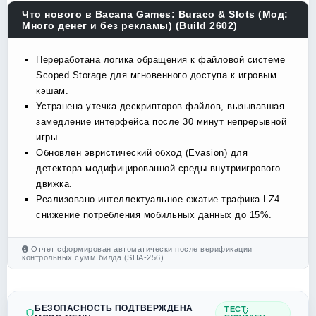
Что нового в Bacana Games: Buraco & Slots (Мод:
Много денег и без рекламы) (Build 2602)
Переработана логика обращения к файловой системе
Scoped Storage для мгновенного доступа к игровым
кэшам.
Устранена утечка дескрипторов файлов, вызывавшая
замедление интерфейса после 30 минут непрерывной
игры.
Обновлен эвристический обход (Evasion) для
детектора модифицированной среды внутриигрового
движка.
Реализовано интеллектуальное сжатие трафика LZ4 —
снижение потребления мобильных данных до 15%.
Отчет сформирован автоматически после верификации
контрольных сумм билда (SHA-256).
БЕЗОПАСНОСТЬ ПОДТВЕРЖДЕНА
ТЕСТ: