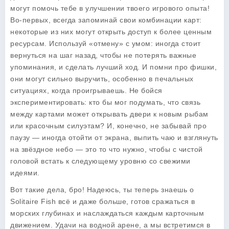
могут помочь тебе в улучшении твоего игрового опыта!
Во-первых, всегда запоминай свои комбинации карт:
некоторые из них могут открыть доступ к более ценным
ресурсам. Используй «отмену» с умом: иногда стоит
вернуться на шаг назад, чтобы не потерять важные
упоминания, и сделать лучший ход. И помни про фишки,
они могут сильно выручить, особенно в печальных
ситуациях, когда проигрываешь.
Не бойся
экспериментировать
: кто бы мог подумать, что связь
между картами может открывать двери к новым рыбам
или красочным силуэтам? И, конечно, не забывай про
паузу — иногда отойти от экрана, выпить чаю и взглянуть
на звёздное небо — это то что нужно, чтобы с чистой
головой встать к следующему уровню со свежими
идеями.
Вот такие дела, бро! Надеюсь, ты теперь знаешь о
Solitaire Fish
всё и даже больше, готов сражаться в
морских глубинах и наслаждаться каждым карточным
движением. Удачи на водной арене, а мы встретимся в