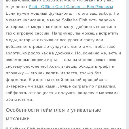
до максимальных оборотов! Мало кто знает, но у нас
еще лежит
Pisti - Offline Card Games — Без Рекламы
.
Если нужен мощный функционал, то это ваш выбор. На
момент написания, в мире
Solitaire Fish
есть парочка
интересных модов, которые могут добавить веселья в
твою игровую сессию. Например, ты можешь встретить
моды, которые открывают все уровни сразу или
добавляют огромные сундуки с монетами, чтобы твоё
золотишко росло как на дрожжах. Но, конечно же, есть и
взломанные версии игры — там ты можешь юзать всю
систему бесконечно! Хотя, знаешь, обходить крафт и
прокачку — это как лепить из теста, только без
формочки. В итоге ты волей-неволей прощайся с
интересными задачками. Лучше сыграть по правилам,
кайфовать от процесса и получать рандеву с морскими
обитателями.
Особенности геймплея и уникальные
механики