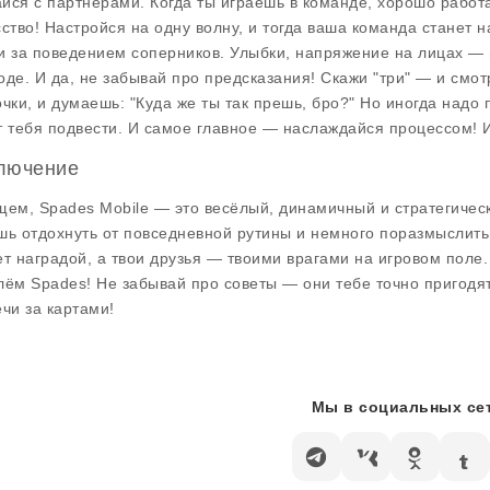
йся с партнерами. Когда ты играешь в команде, хорошо работа
сство! Настройся на одну волну, и тогда ваша команда станет 
и за поведением соперников. Улыбки, напряжение на лицах — в
оде. И да, не забывай про предсказания! Скажи "три" — и смот
очки, и думаешь: "Куда же ты так прешь, бро?" Но иногда надо 
т тебя подвести. И самое главное — наслаждайся процессом! 
лючение
щем, Spades Mobile — это весёлый, динамичный и стратегичес
шь отдохнуть от повседневной рутины и немного поразмыслить,
ет наградой, а твои друзья — твоими врагами на игровом поле. 
лём Spades! Не забывай про советы — они тебе точно пригодят
ечи за картами!
Мы в социальных сет