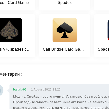
es - Card Game
Spades
Spades V+, spades card game
Call Bridge Card Game - Spades
ментарии :
baitak-92
1 August 2026 13:25
Мод на Спейдс просто пушка! Установил без проблем, в
Производительность летает, никаких багов не заметил 
режим с друзьями, есть ли что-то новенькое в плане 