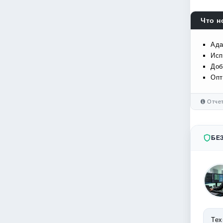
Что н
Ада
Исп
Доб
Опт
Отчет
БЕ
Тех