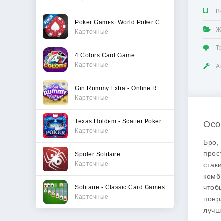
В
Poker Games: World Poker Club
Ж
Карточные
Т
4 Colors Card Game
Карточные
А
Gin Rummy Extra - Online Rummy
Карточные
Texas Holdem - Scatter Poker
Осо
Карточные
Бро,
прос
Spider Solitaire
Карточные
стак
комб
чтоб
Solitaire - Classic Card Games
Карточные
понр
лучш