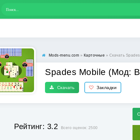
Mods-menu.com
»
Карточные
» Скачать Spades
Spades Mobile (Мод: В
Скачать
Закладки
С
Рейтинг: 3.2
Всего оценок: 2500