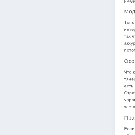
разде
Мод
Тепе
инте
так 
акку
пото
Осо
Что 
тяне
есть
Стра
упра
заст
Пра
Если