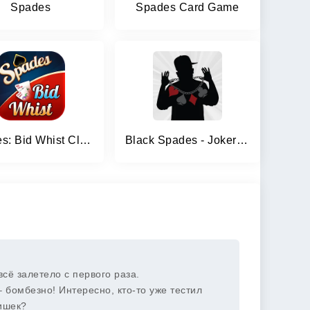
Spades
Spades Card Game
Spades: Bid Whist Classic Game
Black Spades - Jokers & Prizes
сё залетело с первого раза.
– бомбезно! Интересно, кто-то уже тестил
фишек?