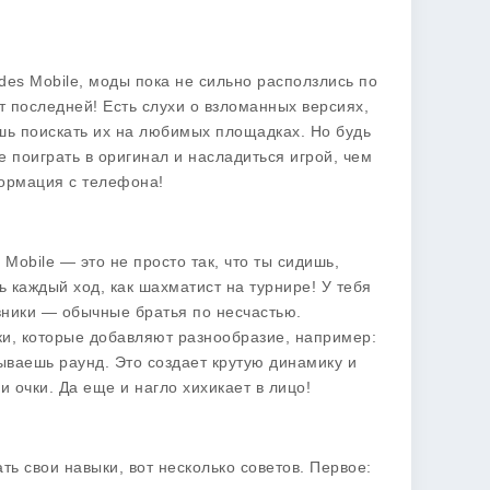
des Mobile, моды пока не сильно расползлись по
ет последней! Есть слухи о взломанных версиях,
ешь поискать их на любимых площадках. Но будь
е поиграть в оригинал и насладиться игрой, чем
формация с телефона!
 Mobile — это не просто так, что ты сидишь,
 каждый ход, как шахматист на турнире! У тебя
вники — обычные братья по несчастью.
ки, которые добавляют разнообразие, например:
ываешь раунд. Это создает крутую динамику и
ои очки. Да еще и нагло хихикает в лицо!
ть свои навыки, вот несколько советов. Первое: