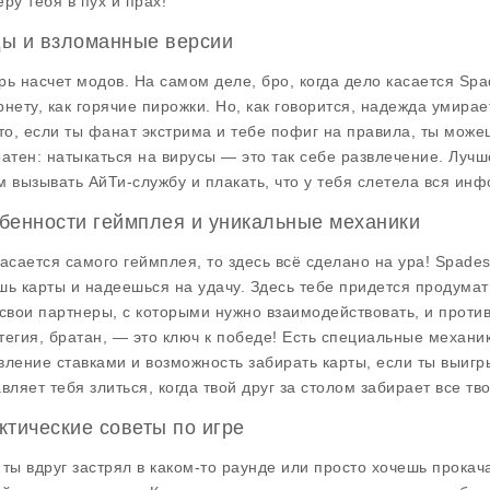
ру тебя в пух и прах!"
ы и взломанные версии
рь насчет модов. На самом деле, бро, когда дело касается Spa
рнету, как горячие пирожки. Но, как говорится, надежда умира
что, если ты фанат экстрима и тебе пофиг на правила, ты мож
ратен: натыкаться на вирусы — это так себе развлечение. Лучш
м вызывать АйТи-службу и плакать, что у тебя слетела вся ин
бенности геймплея и уникальные механики
касается самого геймплея, то здесь всё сделано на ура! Spades
шь карты и надеешься на удачу. Здесь тебе придется продумать
 свои партнеры, с которыми нужно взаимодействовать, и проти
тегия, братан, — это ключ к победе! Есть специальные механи
вление ставками и возможность забирать карты, если ты выигр
авляет тебя злиться, когда твой друг за столом забирает все тв
ктические советы по игре
 ты вдруг застрял в каком-то раунде или просто хочешь прокача