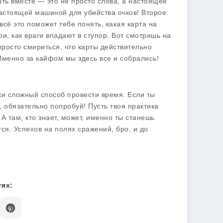
ть вместе — это не просто слова, а настоящее
настоящей машиной для убийства очков! Второе:
сё это поможет тебе понять, какая карта на
ри, как враги впадают в ступор. Вот смотришь на
просто смириться, что карты действительно
Именно за кайфом мы здесь все и собрались!
ки сложный способ провести время. Если ты
 обязательно попробуй! Пусть твоя практика
А там, кто знает, может, именно ты станешь
ся. Успехов на полях сражений, бро, и до
ях: