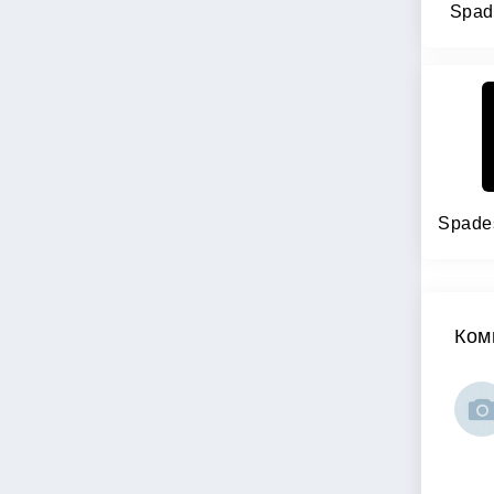
Spad
Ком