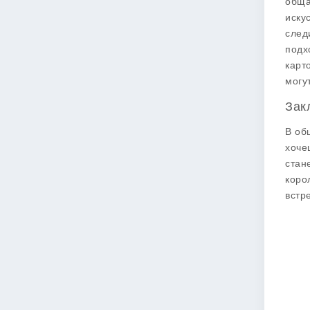
обща
иску
след
подх
карт
могу
Зак
В об
хоче
стан
коро
встр