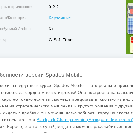
0.2.2
ерсия приложения:
Карточные
анр/Категория:
6+
ребуемый Android:
G Soft Team
втор:
бенности версии Spades Mobile
 если ты вдруг не в курсе, Spades Mobile — это реально прико
то взорвала сердца многим игрокам! Она построена на классиче
и карт, но только если ты сможешь предсказать, сколько из них у
инация стратегического мышления и крутого общения с друзьям
ы сидеть в пробках, ты можешь легко забивать карту на своем
авилось это, то и
Blackjack Championship (Блэкджек Чемпиона
их. Короче, это тот случай, когда ты можешь расслабиться, попи