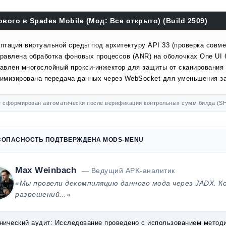
ового в Spades Mobile (Мод: Все открыто) (Build 2509)
птация виртуальной среды под архитектуру API 33 (проверка совме
равлена обработка фоновых процессов (ANR) на оболочках One UI 
авлен многослойный прокси-инжектор для защиты от сканирования 
имизирована передача данных через WebSocket для уменьшения за
 сформирован автоматически после верификации контрольных сумм билда (SH
ЗОПАСНОСТЬ ПОДТВЕРЖДЕНА MODS-MENU
Max Weinbach
— Ведущий APK-аналитик
«Мы провели декомпиляцию данного мода через JADX. К
разрешений...»
нический аудит:
Исследование проведено с использованием методик 