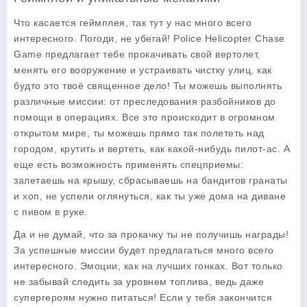
Что касается геймплея, так тут у нас много всего
интересного. Погоди, не убегай!
Police Helicopter Chase
Game
предлагает тебе прокачивать свой вертолет,
менять его вооружение и устраивать чистку улиц, как
будто это твоё священное дело! Ты можешь выполнять
различные миссии: от преследования разбойников до
помощи в операциях. Все это происходит в огромном
открытом мире, ты можешь прямо так полететь над
городом, крутить и вертеть, как какой-нибудь пилот-ас. А
еще есть возможность применять спецприемы:
залетаешь на крышу, сбрасываешь на бандитов гранаты
и хоп, не успели оглянуться, как ты уже дома на диване
с пивом в руке.
Да и не думай, что за прокачку ты не получишь награды!
За успешные миссии будет предлагаться много всего
интересного. Эмоции, как на лучших гонках. Вот только
не забывай следить за уровнем топлива, ведь даже
супергероям нужно питаться! Если у тебя закончится