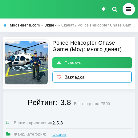
Mods-menu.com
»
Экшен
» Скачать Police Helicopter Chase Game Взлом (много денег) на Андроид бесплатно
Police Helicopter Chase
Game (Мод: много денег)
Скачать
Закладки
Рейтинг: 3.8
Всего оценок: 7500
2.5.3
Версия приложения:
Экшен
Жанр/Категория: