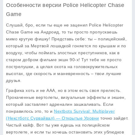
Особенности версии Police Helicopter Chase
Game
Слушай, бро, если ты еще не заценил
Police Helicopter
Chase Game
на Андроид, то ты просто пропускаешь
мимо крутую фишку! Представь себе: ты – полицейский,
который за Мертвой лошадкой гоняется по крышам и по
воздуху, чтобы поймать злостных преступников, как в
старом добром фильме экшн 90-х! Тут тебе не просто
пострелушки, а целая охота на головокружительных
высотах, где скорость и маневренность – твои лучшие
друзья.
Графика хоть и не AAA, но в этом есть своя прелесть.
Прокаченные вертолеты, визуальные эффекты и экшен,
который заставляет адреналин зашкаливать. Если
понравилось это, то и
Nextbots Survival: Multiplayer
(Некстботс Сурвайвал) — Открытые Уровни
точно зайдет.
Чистый кайф. Вот ты уже едешь на полицейском
вертолете, и если ты хочешь остановить этих ублюдков