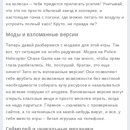
на колесах – тебе придется прилагать усилия! Учитывай,
что это не просто обычный заезд в зоопарке, а
настоящая гонка с погони, где можно летать по воздуху и
устроить полный хаос! Круто, не правда ли?
Моды и взломанные версии
Теперь давай разберемся с
модами
для этой игры. Так
вот, тут ситуация не особо радужная. Модов на
Police
Helicopter Chase Game
как-то не так много, чтобы прям
глаза разбегались. Но, послушай, братан, это еще
ничего! Зато есть взломанные версии! Они позволяют
тебе врубить все возможные возможности без жестокой
необходимости собирать кучу ресурсов и накалываться
на всякие ловушки от злодеев. Взломанные версии могут
открыть классные вещи и просто веселее играть, когда
не надо париться. Главное – скачивать с проверенных
сайтов, а то наткнешься на какой-нибудь вирус, и все, у
тебя вместо игры – битая игрушка на телефоне.
Геймплей и уникальные механики