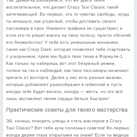
Так, давай-ка разберемся, что же здесь такое
восхитительное, что делает
Crazy Taxi Classic
такой
затягивающей. Во-первых, это то чувство свободы, когда
ты мчишься, как угорелый, чтобы доставить своего
пассажира в срок. Никакого трафика не существует, и
если кто-то решит влезть на твою полосу, просто обгоняй
его безжалостно! У тебя есть уникальные механики,
такие как
Crazy Dash
, которая позволяет тебе стартовать
с ускорением, прям как будто твоя тачка в Формуле-1.
Как только ты наберешь вот этот безумный режим,
толкни на газ и наблюдай, как твои пассажиры начинают
кричать от восторга. Далее у нас есть разные
вызовы
,
которые добавляют разнообразия в геймплей и пусть
иногда тебе будет весело, иногда — жесть, но это всё
лишь заставляет твоем сердце биться быстрее!
Практические советы для твоего мастерства
Эй, хочешь покорить улицы и стать мастером в
Crazy
Taxi Classic
? Вот тебе куча полезных советов! Во-первых,
всегда держи глаза открытыми на знаки! Если ты видишь