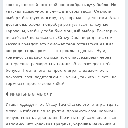
знак с денежкой, это твой шанс забрать кучу бабла. Не
упускай возможность улучшать свою такси! Сначала
выбери быструю машину, ведь время — деньгами. А как
достанешь бабла, попробуй разгуляться на крутые
караваны, чтобы у тебя был мощный выбор. Во-вторых,
не забывай использовать Crazy Dash перед началом
каждой поездки: это поможет тебе оставаться на шаг
впереди, ведь время — это реально деньги. Ну и,
конечно, старайся сближаться с пассажирами через
интересные развороты и погони. Это тоже даст тебе
бонусы! Помни, это не просто игра, а возможность
показать свои водительские навыки, так что не лети на
тормозах, просто лови кайф!
Финальные мысли
Итак, подводя итог,
Crazy Taxi Classic
это та игра, где ты
можешь взбеситься за рулем, прокачать свои навыки и
почувствовать адреналин. Если ты ещё сомневаешься,
напомню, что красивая графика, хорошие механики и