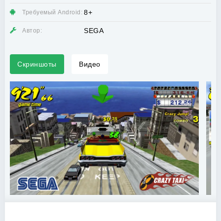
8+
Требуемый Android:
SEGA
Автор:
Скриншоты
Видео