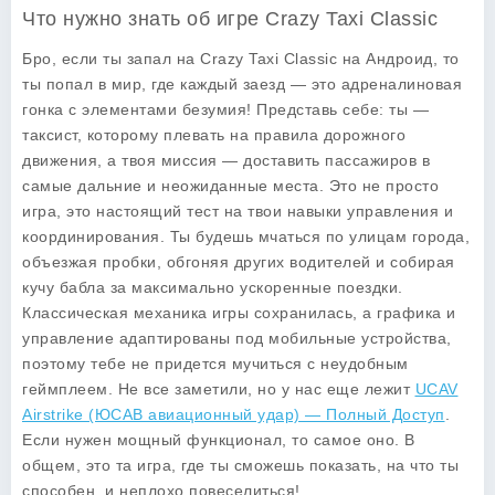
Что нужно знать об игре Crazy Taxi Classic
Бро, если ты запал на
Crazy Taxi Classic
на Андроид, то
ты попал в мир, где каждый заезд — это адреналиновая
гонка с элементами безумия! Представь себе: ты —
таксист, которому плевать на правила дорожного
движения, а твоя миссия — доставить пассажиров в
самые дальние и неожиданные места. Это не просто
игра, это настоящий тест на твои навыки управления и
координирования. Ты будешь мчаться по улицам города,
объезжая пробки, обгоняя других водителей и собирая
кучу бабла за максимально ускоренные поездки.
Классическая механика игры сохранилась, а графика и
управление адаптированы под мобильные устройства,
поэтому тебе не придется мучиться с неудобным
геймплеем. Не все заметили, но у нас еще лежит
UCAV
Airstrike (ЮСАВ авиационный удар) — Полный Доступ
.
Если нужен мощный функционал, то самое оно. В
общем, это та игра, где ты сможешь показать, на что ты
способен, и неплохо повеселиться!