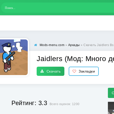
Mods-menu.com
»
Аркады
» Скачать Jaidlers В
Jaidlers (Мод: Много д
Скачать
Закладки
С
Рейтинг: 3.3
Всего оценок: 1200