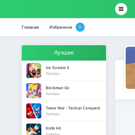
Главная
Избранное
Лучшее
Ice Scream 3
Аркады
Blockman Go
Аркады
Tower War - Tactical Conquest
Аркады
Knife Hit
Аркады