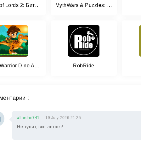
Clash of Lords 2: Битва Легенд
MythWars & Puzzles: RPG Match3
Super Warrior Dino Adventures
RobRide
ментарии :
allardhn741
19 July 2026 21:25
Не тупит, все летает!