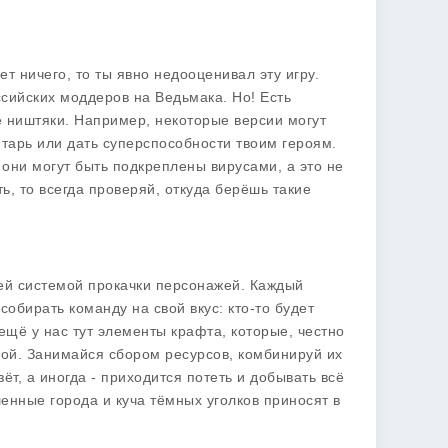
ет ничего, то ты явно недооценивал эту игру.
оссийских моддеров на Ведьмака. Но! Есть
 ништяки. Например, некоторые версии могут
тарь или дать суперспособности твоим героям.
о они могут быть подкреплены вирусами, а это не
ь, то всегда проверяй, откуда берёшь такие
оей системой прокачки персонажей. Каждый
собирать команду на свой вкус: кто-то будет
ещё у нас тут элементы крафта, которые, честно
угой. Занимайся сбором ресурсов, комбинируй их
ёт, а иногда - приходится потеть и добывать всё
нные города и куча тёмных уголков приносят в