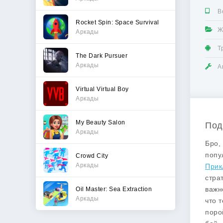
В
Rocket Spin: Space Survival
Ж
Аркады
Т
The Dark Pursuer
Аркады
А
Virtual Virtual Boy
Аркады
My Beauty Salon
Под
Аркады
Бро,
попу
Crowd City
Аркады
Прик
стра
важн
Oil Master: Sea Extraction
Аркады
что 
поро