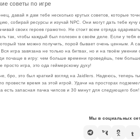
кие советы по игре
онец, давай я дам тебе несколько крутых советов, которые точ
цию, собирай ресурсы и изучай NPC. Они могут дать тебе кучу
ачивай своих героев грамотно. Не стоит всем отряда одариват
ать так, чтобы каждый был полезен в своём деле. Если у тебя 
 который там можно получить, порой бывает очень ценным. А са
! Вся игра завязана не только на битвах, но и на твоём умении
ди почаще в игру: чем больше времени проведёшь, тем больше
не просто игра, это ода геймерскому духу!
че, бро, это был краткий взгляд на Jaidlers. Надеюсь, теперь т
ло провести время за этой игрой. Удачи на просторах подземел
да есть запасная пачка чипсов и 30 минут для следующего боя!
Мы в социальных сет