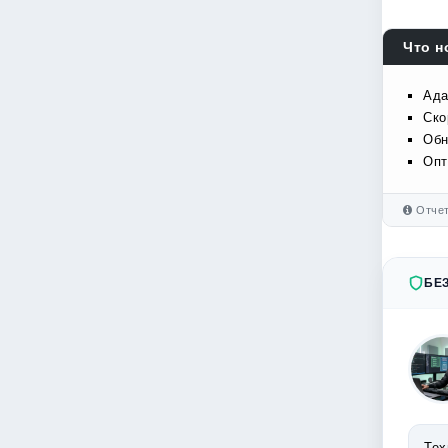
Что н
Ада
Ско
Обн
Опт
Отчет
БЕ
Тех