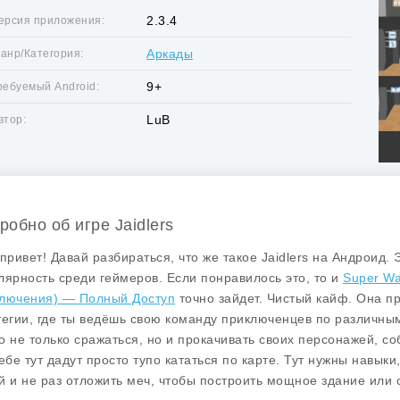
2.3.4
ерсия приложения:
Аркады
анр/Категория:
9+
ребуемый Android:
LuB
втор:
робно об игре Jaidlers
 привет! Давай разбираться, что же такое
Jaidlers
на Андроид. Э
лярность среди геймеров. Если понравилось это, то и
Super Wa
лючения) — Полный Доступ
точно зайдет. Чистый кайф. Она п
тегии, где ты ведёшь свою команду приключенцев по различны
о не только сражаться, но и прокачивать своих персонажей, со
тебе тут дадут просто тупо кататься по карте. Тут нужны навык
й и не раз отложить меч, чтобы построить мощное здание или