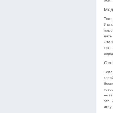
бой.
Мод
Тепе
Итак
паро
дать
Это 
тот 
верс
Осо
Тепе
геро
бесп
гово
— та
это.
игру