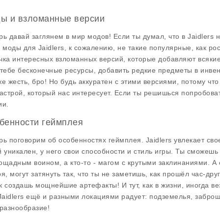
ы и взломанные версии
рь давай заглянем в мир модов! Если ты думал, что в Jaidlers н
, моды для Jaidlers, к сожалению, не такие популярные, как р
чка интересных взломанных версий, которые добавляют всякие
 тебе бесконечные ресурсы, добавить редкие предметы в инвен
же жесть, бро! Но будь аккуратен с этими версиями, потому чт
настрой, который нас интересует. Если ты решишься попробоват
ии.
бенности геймплея
рь поговорим об особенностях геймплея. Jaidlers увлекает св
й уникален, у него свои способности и стиль игры. Ты сможешь 
ощадным воином, а кто-то - магом с крутыми заклинаниями. А 
ря, могут затянуть так, что ты не заметишь, как прошёл час-др
к создашь мощнейшие артефакты! И тут, как в жизни, иногда вез
Jaidlers
ещё и разными локациями радует: подземелья, заброше
 разнообразие!