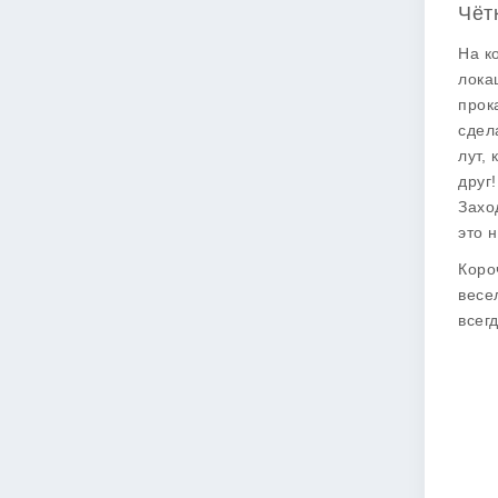
Чёт
На к
лока
прок
сдел
лут,
друг
Захо
это 
Коро
весе
всег