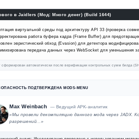
ового в Jaidlers (Мод: Много денег) (Build 1644)
птация виртуальной среды под архитектуру API 33 (проверка совме
рректирована работа буфера кадра (Frame Buffer) для предотвраще
овлен эвристический обход (Evasion) для детектора модифицирова
имизирована передача данных через WebSocket для уменьшения за
 сформирован автоматически после верификации контрольных сумм билда (SH
ЗОПАСНОСТЬ ПОДТВЕРЖДЕНА MODS-MENU
Max Weinbach
— Ведущий APK-аналитик
«Мы провели декомпиляцию данного мода через JADX. К
разрешений...»
нический аудит:
Исследование проведено с использованием методик 