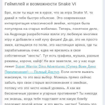
Геймплей и возможности Snake VI
Бро, если ты еще не в курсе, что за игра Snake VI, то
давай я тебе быстро объясню. Это современная
интерпретация классической змейки, которая была
популярна на старых мобилках. Теперь, понятное дело,
на Андроиде разработчики взяли эту любимую многими
игру и добавили к ней кучу фишек! Да-да, это не просто
змея, катящаяся по полю, это настоящая арена, где ты
зарабатываешь очки, едва не врезаясь в свои
собственные "хвосты". Тут есть графика, музыка, разные
режимы, короче, кайф! Не все заметили, но у нас еще
лежит
Super Warrior Dino Adventures (Супер Воин Дино
Приключения) — Полный Доступ
. Если хотите выжать
максимум, то это ваш выбор. Можешь прямо сейчас
забыть про свои старые воспоминания о змейках,
потому что это чисто новый уровень. А как же
бесконечные уровни и угарные противники? Ты никогда
не знаешь, когда тебя подставят или какую бомбу
подложит другой игрок, и это жесть, честно! Теперь это