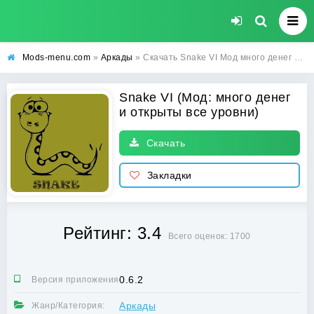
Mods-menu.com
»
Аркады
» Скачать Snake VI Мод много денег и открыты все уровни на Андроид бесплатно
Snake VI (Мод: много денег
и открыты все уровни)
Скачать
Закладки
Рейтинг: 3.4
Всего оценок: 1700
0.6.2
Версия приложения:
Аркады
Жанр/Категория: