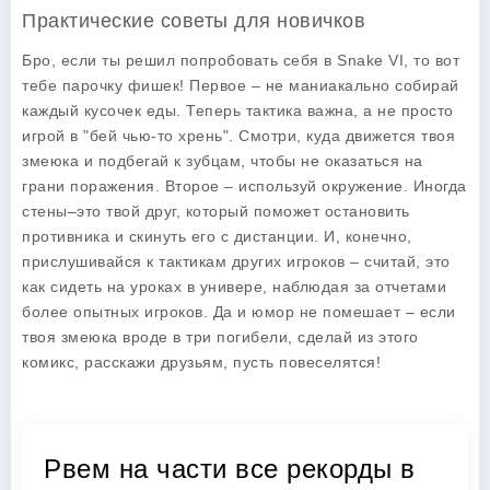
Практические советы для новичков
Бро, если ты решил попробовать себя в Snake VI, то вот
тебе парочку фишек! Первое – не маниакально собирай
каждый кусочек еды. Теперь тактика важна, а не просто
игрой в "бей чью-то хрень". Смотри, куда движется твоя
змеюка и подбегай к зубцам, чтобы не оказаться на
грани поражения. Второе – используй окружение. Иногда
стены–это твой друг, который поможет остановить
противника и скинуть его с дистанции. И, конечно,
прислушивайся к тактикам других игроков – считай, это
как сидеть на уроках в универе, наблюдая за отчетами
более опытных игроков. Да и юмор не помешает – если
твоя змеюка вроде в три погибели, сделай из этого
комикс, расскажи друзьям, пусть повеселятся!
Рвем на части все рекорды в