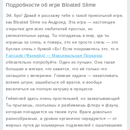
Подробности об игре Bloated Slime
Эй, бро! Давай я расскажу тебе о такой прикольной игре,
как
Bloated Slime
на Андроид. Эта игра — настоящее
открытие для всех любителей простых, но
увлекательных аркад. Ты попадаешь в мир, где ты
играешь за слизь, и поверь, это не просто слизь — это
бухлая слизь
с буквой «Б»! Если понравилось это, то и
Fancade (Фанкейд) — Максимальная Прокачка
обязательно попробуйте. Один из лучших. Она такая
большая и мягкая, что кажется, что её только что
затащили с вечеринки. Главная задача — накапливать
всякие штуки, зашибаться об врагов, и вообще
веселиться на полную катушку в процессе.
Геймплей здесь очень простенький, но захватывающий.
Ты прыгаешь, скользишь и разбиваешь флору и фауну,
которая попадается на твоем пути. Враги довольно
разнообразные, а уровни органично чередуются — от
мирных лугов до кошмарных подземелий с ошалевшими