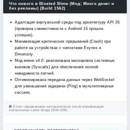
Что нового в Bloated Slime (Мод: Много денег и
без рекламы) (Build 1562)
Адаптация виртуальной среды под архитектуру API 35
(проверка совместимости с Android 15 прошла
успешно).
Минимизация критических прерываний (Crash) при
работе на устройствах с чипсетами Exynos и
Dimensity.
Мод-меню v4.0: реализована маскировка системных
вызовов (Syscalls) для обеспечения полной
невидимости патчей.
Оптимизирована передача данных через WebSocket
для уменьшения задержки (Ping) в мультиплеерных
сессиях.
Отчет сформирован автоматически после верификации
контрольных сумм билда (SHA-256).