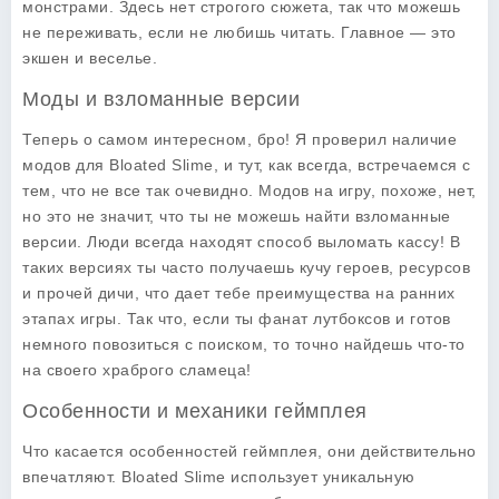
монстрами. Здесь нет строгого сюжета, так что можешь
не переживать, если не любишь читать. Главное — это
экшен
и
веселье.
Моды и взломанные версии
Теперь о самом интересном, бро! Я проверил наличие
модов для
Bloated Slime
, и тут, как всегда, встречаемся с
тем, что не все так очевидно. Модов на игру, похоже, нет,
но это не значит, что ты не можешь найти
взломанные
версии.
Люди всегда находят способ выломать кассу! В
таких версиях ты часто получаешь кучу
героев
,
ресурсов
и прочей дичи, что дает тебе преимущества на ранних
этапах игры. Так что, если ты фанат лутбоксов и готов
немного повозиться с поиском, то точно найдешь что-то
на своего храброго сламеца!
Особенности и механики геймплея
Что касается особенностей геймплея, они действительно
впечатляют.
Bloated Slime
использует уникальную