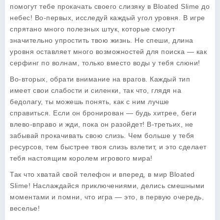
помогут тебе прокачать своего слизяку в
Bloated Slime
до
небес! Во-первых,
исследуй каждый угол
уровня. В игре
спрятано много полезных штук, которые смогут
значительно упростить твою жизнь. Не спеши, длина
уровня оставляет много возможностей для поиска — как
серфинг по волнам, только вместо воды у тебя слюни!
Во-вторых, обрати внимание на
врагов.
Каждый тип
имеет свои слабости и силенки, так что, глядя на
бедолагу, ты можешь понять, как с ним лучше
справиться. Если он бронирован — будь хитрее, беги
влево-вправо и жди, пока он разойдет! В-третьих, не
забывай прокачивать свою слизь. Чем больше у тебя
ресурсов, тем быстрее твоя слизь взлетит, и это сделает
тебя настоящим королем игрового мира!
Так что хватай свой телефон и вперед, в мир
Bloated
Slime!
Наслаждайся приключениями, делись смешными
моментами и помни, что игра — это, в первую очередь,
веселье!