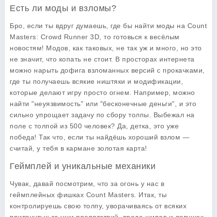
Есть ли моды и взломы?
Бро, если ты вдруг думаешь, где бы найти моды на Count
Masters: Crowd Runner 3D, то готовься к весёлым
новостям! Модов, как таковых, не так уж и много, но это
не значит, что копать не стоит. В просторах интернета
можно нарыть дофига взломанных версий с прокачками,
где ты получаешь всякие ништяки и модификации,
которые делают игру просто огнем. Например, можно
найти "неуязвимость" или "бесконечные деньги", и это
сильно упрощает задачу по сбору толпы. Выбежал на
поле с толпой из 500 человек? Да, детка, это уже
победа! Так что, если ты найдёшь хороший взлом —
считай, у тебя в кармане золотая карта!
Геймплей и уникальные механики
Чувак, давай посмотрим, что за огонь у нас в
геймплейных фишках Count Masters. Итак, ты
контролируешь свою толпу, уворачиваясь от всяких