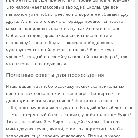
притянутых за уши препятствий, вроде шипов и ловушек.
Это напоминает массовый выход из школы, где все
пытаются уйти побыстрее, но по дороге не сбивают друг
друга. А в игре это сделать гораздо проще, ты просто
можешь направлять свою толпу, как Хоббитов к горе.
Собирай людей, прокачивай свои способности
и
отпразднуй свои победы — каждая победа здесь
чувствуется как фейерверк на глазах! В игре куча
уровней, каждый со своей уникальной атмосферой, так
что никогда не соскучишься.
Полезные советы для прохождения
Итак, давай-ка я тебе расскажу несколько прикольных
советов, как легко прокачаться в игре. Во-первых, не
действуй слишком агрессивно! Вся толпа зависит от
тебя, поэтому веди их аккуратно. Каждый сбитый человек
— это потерянный балл, а значит, у тебя толпы не будет!
Также, не забывай собирать людей с умом. Проходя
мимо других групп, думай, стоит ли тормозить, чтобы
заполучить ещё парочку человечков. Помни, в хаосе