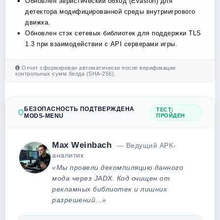
Обновлен эвристический обход (Evasion) для
детектора модифицированной среды внутриигрового
движка.
Обновлен стэк сетевых библиотек для поддержки TLS
1.3 при взаимодействии с API серверами игры.
Отчет сформирован автоматически после верификации
контрольных сумм билда (SHA-256).
БЕЗОПАСНОСТЬ ПОДТВЕРЖДЕНА
ТЕСТ:
MODS-MENU
ПРОЙДЕН
Max Weinbach
— Ведущий APK-
аналитик
«Мы провели декомпиляцию данного
мода через JADX. Код очищен от
рекламных библиотек и лишних
разрешений...»