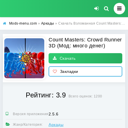
Mods-menu.com
»
Аркады
» Скачать Взломанная Count Masters: Crowd Runner 3D на андроид (много денег)
Count Masters: Crowd Runner
3D (Мод: много денег)
Скачать
Закладки
Рейтинг: 3.9
Всего оценок: 1200
2.5.6
Версия приложения:
Аркады
Жанр/Категория: