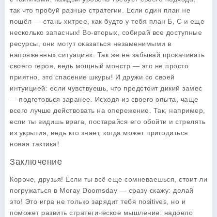
так что пробуй разные стратегии. Если один план не
пошёл — стань хитрее, как будто у тебя план Б, С и еще
несколько запасных! Во-вторых, собирай все доступные
ресурсы, они могут оказаться незаменимыми в
напряженных ситуациях. Так же не забывай прокачивать
своего героя, ведь мощный монстр — это не просто
приятно, это спасение шкуры! И дружи со своей
интуицией: если чувствуешь, что предстоит дикий замес
— подготовься заранее. Исходя из своего опыта, чаще
всего лучше действовать на опережение. Так, например,
если ты видишь врага, постарайся его обойти и стрелять
из укрытия, ведь кто знает, когда может пригодиться
новая тактика!
Заключение
Короче, друзья! Если ты всё еще сомневаешься, стоит ли
погружаться в Moray Doomsday — сразу скажу: делай
это! Это игра не только зарядит тебя позitives, но и
поможет развить стратегическое мышление: надоело