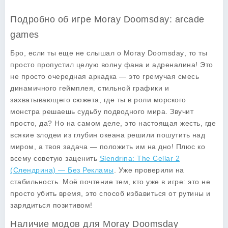
Подробно об игре Moray Doomsday: arcade
games
Бро, если ты еще не слышал о
Moray Doomsday
, то ты
просто пропустил целую волну фана и адреналина! Это
не просто очередная аркадка — это гремучая смесь
динамичного геймплея, стильной графики и
захватывающего сюжета, где ты в роли морского
монстра решаешь судьбу подводного мира. Звучит
просто, да? Но на самом деле, это настоящая жесть, где
всякие злодеи из глубин океана решили пошутить над
миром, а твоя задача — положить им на дно! Плюс ко
всему советую заценить
Slendrina: The Cellar 2
(Слендрина) — Без Рекламы
. Уже проверили на
стабильность. Моё почтение тем, кто уже в игре: это не
просто убить время, это способ избавиться от рутины и
зарядиться позитивом!
Наличие модов для Moray Doomsday