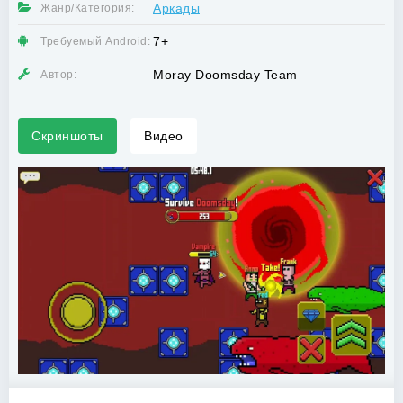
Аркады
Жанр/Категория:
7+
Требуемый Android:
Moray Doomsday Team
Автор:
Скриншоты
Видео