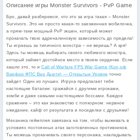
Описание игры Monster Survivors - PvP Game
Бро, давай разберемся, что это за игра такая – Monster
Survivors. Это не просто какая-то заезженная мобилочка,
а прям-таки мощный PvP экшен, который может
прокачать твою адреналиновую зависимость до предела!
Ты играешь за типичного монстра – не веришь? А зря!
Здесь ты можешь выбирать своего любимого монстра,
который займет достойное место в твоем сердечке. Если
зашло это, то и
Call of Warfare FPS War Game (Кол оф
Варфар ФПС Вар Дьюти) — Открытые Уровни
точно
зайдет. Один из лучших. Игруха предлагает тебе
настоящие баталии: сражайся с другими игроками,
зомби и даже самыми настоящими боссами. Каждое
сражение – это как знакомствo с попкорном: нервное
ожидание, кайф от результата и посиделки с друзьями!
Механика геймплея завязана на том, чтобы выживать в
условиях постоянных атак заготовленных противников.
Ты можешь прокачивать своего персонажа, накладывать