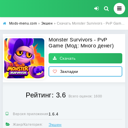
Mods-menu.com
»
Экшен
» Скачать Monster Survivors - PvP Game Взлом (Много денег) на Андроид бесплатно
Monster Survivors - PvP
Game (Мод: Много денег)
Скачать
Закладки
Рейтинг: 3.6
Всего оценок: 1600
1.6.4
Версия приложения:
Экшен
Жанр/Категория: