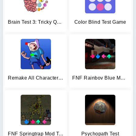
Brain Test 3: Tricky Quests
Color Blind Test Game
Remake All Character Test Mod
FNF Rainbov Blue Mod Test
FNF Springtrap Mod Test
Psychopath Test